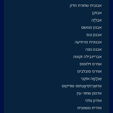
אבובית שחורת חדק
אבוקן
אֶבַלִיָּה
אבנון מגושם
אבנון ננס
אבנונית מרתיעה
אבנט נוגה
אבריינבילה זקופה
אגירס וילוסוס
אגירס סובלביס
אַגְלָמָה אוֹקֶנִי
אֶדוּאַרְדְסִיאָנְתּוּס פּוּדִיקוּס
אדמון שחור-עין
אדרון גולני
אדרית גושמנית