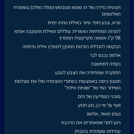
תצפית נדירה של דג שמש מגובשש (מולה מולה) בשמורת
האלמוגים
פרא, צבע ויופי: סיור באילת התת-ימית
למרות המתיחות האזורית: צוללים מאילת ומעקבה אספו
98 ק"ג אשפה מקרקעית המפרץ
הבקשה להגדלת הזרמת החנקן למפרץ אילת נדחתה
אלמוג נכנס לבר
נקודה למחשבה
החוקרת שמחזירה את הצבע לטבע
תמנון כיסה באמצעות כפתורי ההצמדה שלו את מצלמת
השידור החי של "שוניות אילת"
סוכני המודיעין של הים
ואף על פי כן, נוע תנוע
נעים מאוד, אלמוג
רגע לפני שמאחרים את הרכבת
עמידות שעומדת במבחן