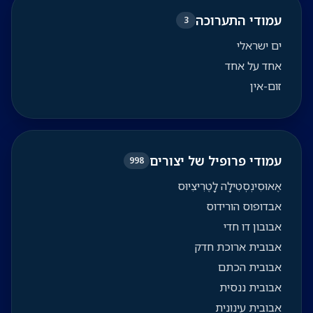
עמודי התערוכה
3
ים ישראלי
אחד על אחד
זום-אין
עמודי פרופיל של יצורים
998
אֶאוּסִינְסְטִילָה לָטֶרִיצִיוּס
אבדופוס הורידוס
אבובון דו חדי
אבובית ארוכת חדק
אבובית הכתם
אבובית ננסית
אבובית עינונית