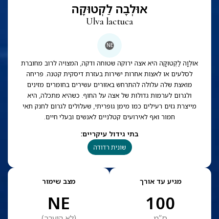
אוּלְבָה לַקְטוּקָה
Ulva lactuca
NE
אוּלְוָה לַקְטוּקָה היא אצה ירוקה שטוחה ודקה, המצויה לרוב מחוברת
לסלעים או לאצות אחרות ישירות בעזרת דיסקית קטנה. פריחה
מואצת שלה עלולה להתרחש באזורים עשירים בחומרים מזינים
ולגרום לערמות גדולות של אצה על החוף. כשהיא מתכלה, היא
מייצרת גזים רעילים כמו מימן גופריתי, שעלולים לגרום לחנק תאי
חמור ואף לאירועים קטלניים לאנשים ובעלי חיים.
בתי גידול עיקריים
:
שונית רדודה
מגיע עד אורך
מצב שימור
NE
100
ס”מ
(
לא הוערך
)