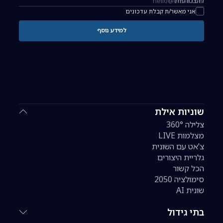
להצטרפות
כתובת אימייל להרשמה לניוזלטר
אני מאשר/ת קבלת עדכונים
למידע נוסף
שוניות אילת
צלילה 360°
מצלמות LIVE
צ'אט עם השונית
גלריית היצורים
הכל קשור
סימולציה 2050
שונית AI
בתי גידול