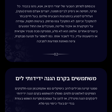
נכנסתם למרחב הטבעי של יצורי הים אז, אנא, נהגו בכבוד. כל
מרדף, חסימה או ניסיון לביים תמונה, יוצרים אצלם סטרס (עקה),
ועלולים לפגוע בהתנהגות הטבעית שלהם. בעל חיים בחר
להתקרב? זכיתם. לא התקרב? צפו מרחוק. בעיטות חזקות, עמידה
על הקרקעית או איבוד שליטה, מערבלים את החול ופוגעים
ביצורים אחרים. אלמוג הוא לא סלע, מספיקה מכת סנפיר אקראית
או הישענות עליו, כדי לשבור אותו. נסו לשמור על תנועה מבוקרת,
ציפה מאוזנת ומודעות לסביבה
02
משתמשים בקרם הגנה ידידותי לים
מסנני קרינה מכילים לרוב כימיקלים כמו אוקסיבנזון וננו-חלקיקים
המזיקים לאלמוגים ולמים. מומלץ להשתמש בקרם הגנה ידידותי
לים (קרם הגנה מינרלי), או להגן על עצמכם מקרינת השמש בעזרת
בגדי ים בעלי כיסוי גוף מלא.