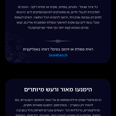
כל ציוד שנפל - חוטים, גומיות, שקית או פחית ריקה - הופכים
למלכודת לבעלי חיים, או מתפרקים לאיטם ומזיקים לים. היכנסו
למים רק עם מה שהכרחי, ודאגו להוציא הכל החוצה. רוצים לעשות
טוב? כנסו לים עם שקית לאיסוף פסולת המחוברת אליכם, וצאו
מהים כשהוא קצת יותר נקי אחרי שביקרתם בו!
05
ראית פסולת או זיהום במים? דווחו באפליקצית
SeaWatch
הימנעו מאור ורעש מיותרים
רבים מיצורי מפרץ אילת מסתמכים על האור והחושך הטבעיים. נסו
להאיר רק כשצריך - ובמינימום. הימנעו מאורות חזקים,
פרוז'קטורים, גרינלדות וכו'. רעשים עוברים למרחק גדול בסביבה
הימית. ווליום גבוה מפריע ליצורי הים - מנועים, דרבוקות, בוקסות