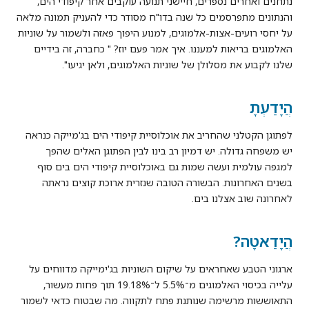
נתחנים ואחרים נספרים, חיישני תנועה עוקבים אחר קיפודי הים,
והנתונים מתפרסמים כל שנה בדו"ח מסודר כדי להעניק תמונה מלאה
על יחסי רועים-אצות-אלמוגים, למנוע היפוך פאזה ולשמור על שוניות
האלמוגים בריאות למעננו. איך אמר פעם יוז? " כחברה, זה בידיים
שלנו לקבוע את מסלולן של שוניות האלמוגים, ולאן יגיעו".
הֲיָדַעְתָ
לפתוגן הקטלני שהחריב את אוכלוסיית קיפודי הים בג'מייקה כנראה
יש משפחה גדולה. יש דמיון רב בינו לבין הפתוגן האלים שהפך
למגפה עולמית ועשה שמות גם באוכלוסיית קיפודי הים בים סוף
בשנים האחרונות. הבשורה הטובה שנזרית ארוכת קוצים נראתה
לאחרונה שוב אצלנו בים.
הֲיָדַאטָה
?
ארגוני הטבע שאחראים על שיקום השוניות בג'ימייקה מדווחים על
עלייה בכיסוי האלמוגים מ־5.5% ל־19.18% תוך פחות מעשור,
התאוששות מרשימה שנותנת פתח לתקווה. מה שבטוח כדאי לשמור