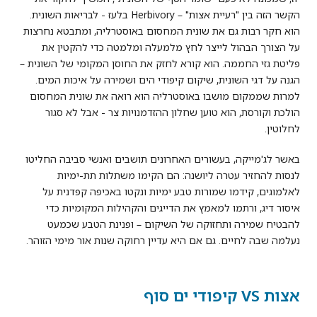
הקשר הזה בין "רעיית אצות" – Herbivory בלעז - לבריאות השונית.
הוא חקר רבות גם את שונית המחסום באוסטרליה, ומתבטא נחרצות
על הצורך הבהול לייצר לחץ מלמעלה ומלמטה כדי להקטין את
פליטת גזי החממה. הוא קורא לחזק את החוסן המקומי של השונית –
הגנה על דגי השונית, שיקום קיפודי הים ושמירה על איכות המים.
למרות שממקום מושבו באוסטרליה הוא רואה את שונית המחסום
הולכת וקורסת, הוא טוען שחלון ההזדמנויות צר - אבל לא סגור
לחלוטין.
באשר לג'מייקה, בעשורים האחרונים תושבים ואנשי סביבה החליטו
לנסות להחזיר עטרה ליושנה: הם הקימו משתלות תת-ימיות
לאלמוגים, קידמו שמורות טבע ימיות ונקטו באכיפה קפדנית על
איסור דיג, ורתמו למאמץ את הדייגים והקהילות המקומיות כדי
להבטיח שמירה ותחזוקה של השיקום – ופנינת הטבע שכמעט
נעלמה שבה לחיים. גם אם היא עדיין רחוקה שנות אור מימי הזוהר.
אצות VS קיפודי ים סוף