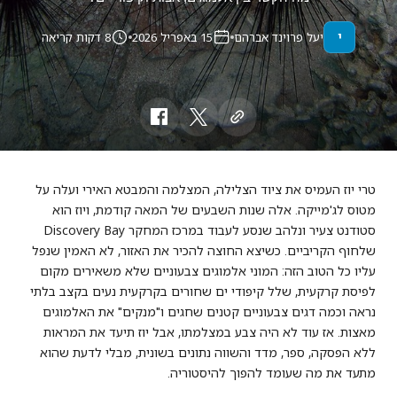
י
יעל פרוינד אברהם
15 באפריל 2026
8 דקות קריאה
טרי יוז העמיס את ציוד הצלילה, המצלמה והמבטא האירי ועלה על
מטוס לג'מייקה. אלה שנות השבעים של המאה קודמת, ויוז הוא
סטודנט צעיר ונלהב שנסע לעבוד במרכז המחקר Discovery Bay
שלחוף הקריביים. כשיצא החוצה להכיר את האזור, לא האמין שנפל
עליו כל הטוב הזה: המוני אלמוגים צבעוניים שלא משאירים מקום
לפיסת קרקעית, שלל קיפודי ים שחורים בקרקעית נעים בקצב בלתי
נראה וכמה דגים צבעוניים קטנים שחגים ו"מנקים" את האלמוגים
מאצות. אז עוד לא היה צבע במצלמתו, אבל יוז תיעד את המראות
ללא הפסקה, ספר, מדד והשווה נתונים בשונית, מבלי לדעת שהוא
מתעד את מה שעומד להפוך להיסטוריה.