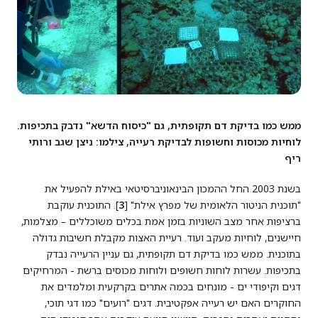
ממש כמו בדיקת דם תקופתית, גם "כיסוח הדשא" נדבק בתכיפות.
לוחיות מכוסות וחשופות לבדיקת רעייה, צילמו: ניצן שגב ורותי
ריף
בשנת 2003 החל ההמכון הבינאוניברסיטאי באילת להפעיל את
"תוכנית הניטור הלאומית של מפרץ אילת" [
3
]. התוכנית עוקבת
ברציפות אחר מצב השוניות בזמן אמת בכלים משוכללים – מצלמות,
חיישנים, לוחיות מעקב ועוד. רעיית האצות מקבלת חשיבות גדולה
בתוכנית. ממש כמו בדיקת דם תקופתית, גם עניין הרעייה נבדק
בתכיפות. עשרות לוחות חשופים ולוחות מכוסים ברשת - המרחיקים
דגים וקיפודי ים - מונחים בכמה אתרים בקרקעית ומלמדים את
החוקרים האם יש רעייה אפקטיבית. דגים "רועים" כמו דגי תוכי,