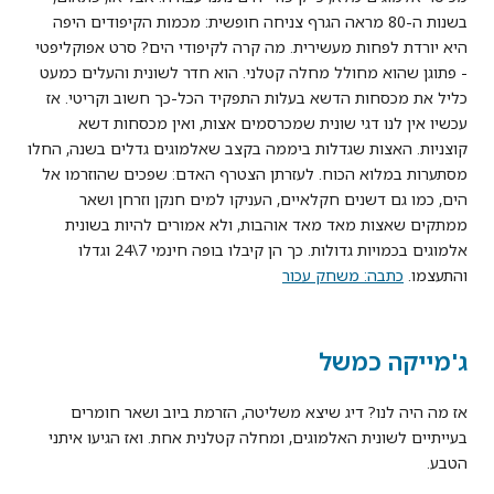
בשנות ה-80 מראה הגרף צניחה חופשית: מכמות הקיפודים היפה
היא יורדת לפחות מעשירית. מה קרה לקיפודי הים? סרט אפוקליפטי
- פתוגן שהוא מחולל מחלה קטלני. הוא חדר לשונית והעלים כמעט
כליל את מכסחות הדשא בעלות התפקיד הכל-כך חשוב וקריטי. אז
עכשיו אין לנו דגי שונית שמכרסמים אצות, ואין מכסחות דשא
קוצניות. האצות שגדלות ביממה בקצב שאלמוגים גדלים בשנה, החלו
מסתערות במלוא הכוח. לעזרתן הצטרף האדם: שפכים שהוזרמו אל
הים, כמו גם דשנים חקלאיים, העניקו למים חנקן וזרחן ושאר
ממתקים שאצות מאד מאד אוהבות, ולא אמורים להיות בשונית
אלמוגים בכמויות גדולות. כך הן קיבלו בופה חינמי 7\24 וגדלו
והתעצמו.
כתבה: משחק עכור
ג'מייקה כמשל
אז מה היה לנו? דיג שיצא משליטה, הזרמת ביוב ושאר חומרים
בעייתיים לשונית האלמוגים, ומחלה קטלנית אחת. ואז הגיעו איתני
הטבע.