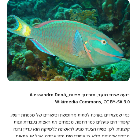
רועה אצות נפקד, תוכינון. צילום_Alessandro Donà,
Wikimedia Commons, CC BY-SA 3.0
כמי שמצוידים בערכת לסתות מחומשת וכישורים של מכסחת דשא,
קיפודי הים פועלים כמו דחפור, מכסחים את האצות בעבודת גננות
קיצונית. לכן, כשיוז הצעיר מגיע לראשונה לג'מייקה הוא עדיין נהנה
מכיסוי אלמוגים מלא, כי קיפודי הים נתנו עבודה. אבל אז, פתאום,