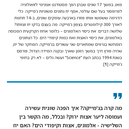
מאז, במשך 17 שנים שבהן הפך מסטודנט אנונימי לזואולוגיה
לפרופסור בעל שם עולמי, אסף יוז נתונים משוניות ג'מייקה. כלי
הדגימה ששמשו אותו פוזרו בארבעה עומקים שונים, ב-14 תחנות
לאורך 300 קילומטרים בצפון ג'מייקה. מה בעצם בדקו יוז וצוותו?
שלושה דברים: את כיסוי האלמוגים – כלומר אחוז הקרקעית המכוסה
באלמוגים, את כיסוי האצות ואת כמות קיפודי הים. כל הנתונים
הומחשו בגרפים שמתארים שני עשורים בג'מייקה. המחקר של יוז,
שהיה פורץ דרך במשך הזמן שארך ובקנה המידה הגדול, פורסם
בשנת 1994 בכתב העת "Science" ועשה גלים – לא רק בחופי
ג'מייקה [
1
].
מה קרה בג'מייקה? איך הפכה שונית עשירה
ועמוסה ליער אצות ירוק? ובכלל, מה הקשר בין
השלישיה - אלמוגים, אצות וקיפודי הים? האם יוז