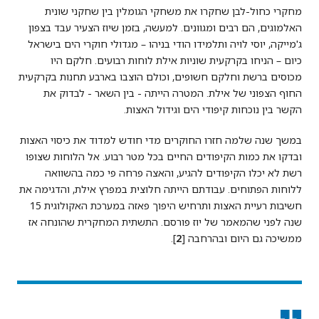
מחקרי כחול-לבן שחקרו את משחקי הגומלין בין שחקני שונית
האלמוגים, הם רבים ומגוונים. למעשה, בזמן שיוז הצעיר עבד בצפון
ג'מייקה, יוסי לויה ותלמידו הודי בניהו – מגדולי חוקרי הים בישראל
כיום – הניחו בקרקעית שוניות אילת לוחות רבועים. חלקם היו
מכוסים ברשת וחלקם חשופים, וכולם הוצבו בארבע תחנות בקרקעית
החוף הצפוני של אילת. המטרה הייתה - בין השאר - לבדוק את
הקשר בין נוכחות קיפודי הים וגידול האצות.
במשך שנה שלמה חזרו החוקרים מדי חודש למדוד את כיסוי האצות
ובדקו את כמות הקיפודים החיים בכל מטר רבוע. אל הלוחות שצופו
רשת לא יכלו הקיפודים להגיע, והאצה פרחה פי כמה בהשוואה
ללוחות הפתוחים. עבודתם הייתה חלוצית במפרץ אילת, והדגימה את
חשיבות רעיית האצות ותרחיש היפוך פאזה במערכת האקולוגית 15
שנה לפני שהמאמר של יוז פורסם. התשתית המחקרית שהונחה אז
ממשיכה גם היום ובהרחבה [
2
].