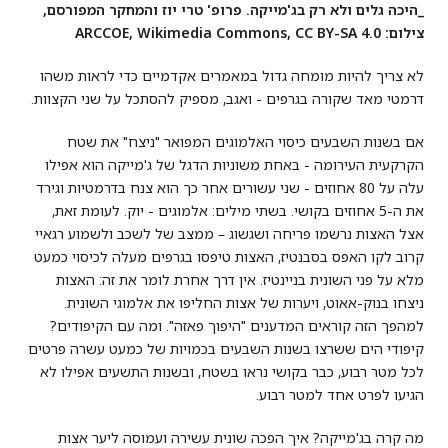
_היכה גלים ולא רק בג'מייקה. פרופ' טרי יוז והמחקר המפורסם,
צילום: ARCCOE, Wikimedia Commons, CC BY-SA 4.0
לא צריך להיות מומחה גדול במאמרים אקדמיים כדי לראות משהו
דרמטי מאד שקורה בגרפים - ואגב, מספיק להסתכל על שני הקצוות.
אם בשנות השבעים כיסוי האלמוגים המפואר "ניצח" את שטח
הקרקעית העירומה - באחת משוניות הדגל של ג'מייקה הוא אפילו
עלה על 80 אחוזים - שני עשורים אחר כך הוא צנח בדרמטיות וגירד
את ה-5 אחוזים בקושי. בשתי מילים: אלמוגים - יוק. לעומת זאת,
אצל האצות נרשמו פריחה ושגשוג – ממצב של לשכב ולשמוע רגאיי
קרוב לקו האפס בסבנטיז, האצות טיפסו בגרפים מעלה לכיסוי כמעט
מלא על פני השונית בניינטיז. אין דרך אחרת לומר את זה: האצות
ניצחו בנוק-אאוט, ויערות של אצות החליפו את אלמוגי השונית.
למהפך הזה קוראים המדענים "היפוך פאזה". ומה עם הקיפודים?
קיפודי הים ששרצו בשנות השבעים בכמויות של כמעט עשרה פרטים
לכל מטר רבוע, כבר בקושי נראו בשטח, ובשנות התשעים אפילו לא
הגיעו לפרט אחד למטר רבוע.
מה קרה בג'מייקה? איך הפכה שונית עשירה ועמוסה ליער אצות