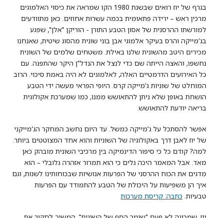
בגרף של יוז רואים שבשנת 1980 הקו שמראה את כיסוי האלמוגים
מרכין ראש – ירידה פתאומית בכמה עשרות אחוזים. כאן מתוודעים
למורשתו ההרסנית של אסון הטבע התורן - הוריקן "אלן", שפגע
בג'מייקה והרס בעיקר אלמוגי אבן בוני שונית מהסוג שיטית, שאנחנו
מכירים היטב מהשונית שלנו באילת. משטחים שלמים של השונית
נחשפו, והאצה הייתה שם כדי לנצל את הנדל"ן היקר שהתפנה. עם
כל האירועים הדרמטיים האלה, לאלמוגים לא היה באמת סיכוי. הרוב
המוחלט של שוניות ג'מייקה קרס. היופי הפראי מעשה ידי הטבע
הושחת באופן שלא ניתן להתאושש ממנו, כמו שמערכת אקולוגית
בריאה יודעת להתאושש.
אפשר להסתכל על ג'מייקה כמשל. עד היום נחשב המחקר הג'מייקני
של יוז לאבן דרך באקולוגיה של השוניות והוא אחד המצוטטים ביותר.
למה? קודם כל כי סיפור הדינמיקה בין מרכיבי השונית מובהק כאן
מאד. אבל המאמר היכה גלים כי הוא תמרור אזהרה גלובלי – הוא
מדגים את הכוח ההרסני של הפרעות אנושיות שבכוחותינו לשנות, וגם
איך הן משפיעות על היכולת של הטבע להתמודד עם הפרעות
טבעיות.
כתבה: קריסת מערכות
יוז, שמכונה לא פעם "שומר הסף של השונית", המשיך לחקור את