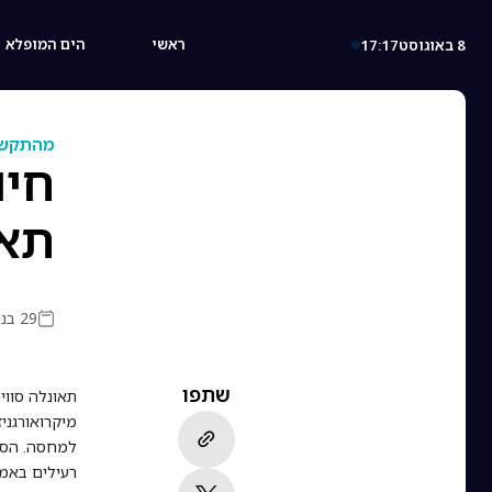
ראשי
הים המופלא
8 באוגוסט
17:17
מהתקשו
חיו
תאו
29 בנובמבר 2025
שתפו
תאונלה סווי
למחסה. הספו
רעילים באמצ