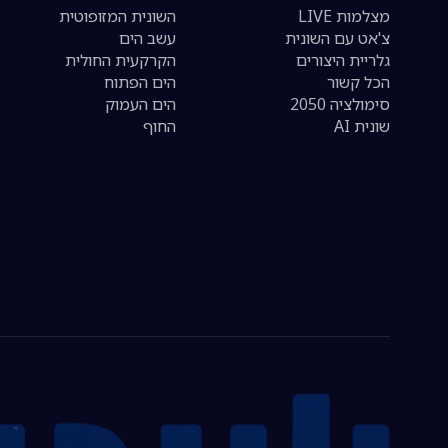
מצלמות LIVE
השונית המזופוטית
צ'אט עם השונית
עשב הים
גלריית היצורים
הקרקעית החולית
הכל קשור
הים הפתוח
סימולציה 2050
הים העמוק
שונית AI
החוף