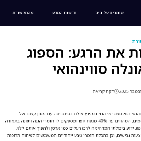
שומרים על הים
חדשות המדע
מהתקשורת
רת
ת את הרגע: הספוג
נלה סווינהואי
דקת קריאה
נהואי הוא ספוג ימי החי במפרץ אילת בסימביוזה עם מגוון עצום של
מיקרואורגניזמים, המהווים עד 40% מנפח גופו ומספקים לו חומרי הגנה ותזונה בתמורה
ג ידוע ביכולתו המדהימה לרכז רעלים כמו ארסן ולהפוך אותם ללא
עות גבישים, וכן בהכלת חומרי טבע ייחודיים המשמשים לפיתוח תרופות