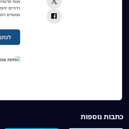
אנטי סרטניו
רדודים יחסי
אנושיים המא
לכתבה 
כתבות נוספות