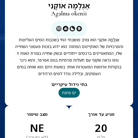
אַגְלָמָה אוֹקֶנִי
Agalma okenii
NE
אַגְלָמָה אוֹקֶנִי הוא צורב מושבתי החי בשכבות המים העליונות
והמרכזיות של האוקיינוס הפתוח. הוא ידוע בזכות פעמוני השחייה
שלו, המתאפיינים ברכסים ייחודיים ובשק שחייה בצורת האות Y.
גופו נראה שקוף עם תעלות פנימיות בגוון אפרפר, והוא ניכר
בנקודות אדומות המעטרות אותו. בשעות היום הוא שוחה במים
העמוקים, ובלילה נודד למים הרדודים.
בתי גידול עיקריים
:
ים פתוח
מגיע עד אורך
מצב שימור
NE
20
ס”מ
(
לא הוערך
)