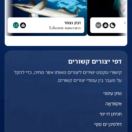
יפס
דבק נצמד
LC
NE
Echeneis naucrates
דפי יצורים קשורים
קישורי טקסט ישירים ליצורים מאותו אזור מחיה, כדי להקל
על מעבר בין עמודי יצורים קשורים.
טחן עינוני
אֵקוּוֹרֵאָה
חניתן דו ימי
דולפינן ים סוף