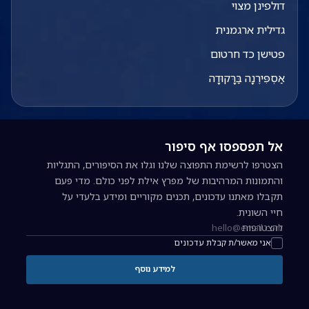
דולפינן מצוי
גדילית ארגמנית
פטישן כד חרטום
אַסְפִּירֶנָה בַּרָּקוּדָה
אל תפספסו אף סיפור
הצטרפו לרשימת התפוצה שלנו וגלו את הסיפורים, התגליות
והתמונות המרהיבות של מפרץ אילת לפני כולם. מדי פעם
תקבלו מאתנו עדכונים, תכנים מקוריים ומידע בלעדי על
חיי השונית.
להצטרפות
כתובת אימייל להרשמה לניוזלטר
אני מאשר/ת קבלת עדכונים
למידע נוסף