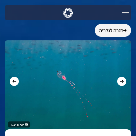
חזרה לגלריה
📷
יוני גריצנר