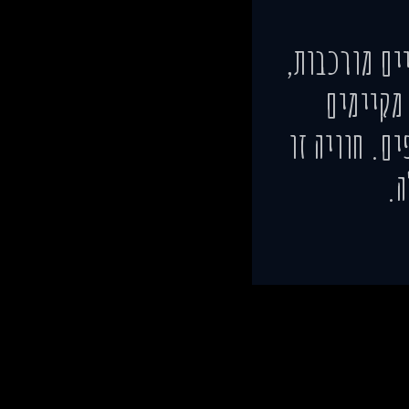
יים מורכבות,
 מקיימים
ם. חוויה זו
ה.