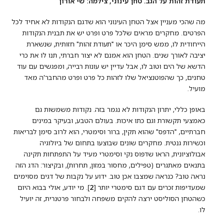
תעודת זהות על הגב. טחן עינוני, צילמה: שי אורון
מה שהכי מעניין אצל הטחן העינוני הוא שדגם הנקודות לא אחיד לכל
הפרטים. מחקרים מראים שלכל פרט ופרט יש את תבנית הנקודות
הייחודית לו, ממש סימן היכר או "תעודת זהות" חזותית, שנשארת
יציבה לאורך שנים. הטחן הוא אמנם לא יצור חברתי, תנו לו את כרי
הדשא של הים וטוב לו, אבל עדיין יש עונות רבייה, ומפגשים עם עוד
טחנים, כך שהפוטנציאל שלו לזהות כל פרט ופרט מהחבר'ה מאד
מועיל.
באופן כללי, יתרון הנקודות לא נגמר בזה. נקודות משמשות גם
כאמצעי תקשורת וגם כתו איכות. בעולם הטבע, ובעיקר במינים
חברתיים, "הדפס" שהוא תקין, ברור וסימטרי, הוא לרוב סימן לבריאות
וכשירות גנטית. מחקרים שונים שבוצעו בתחום של ביולוגיה
אבולוציונית, הראו שדפוס נקי וסימטרי מעיד על התפתחות תקינה
בתנאים מאתגרים (טפילים, מחסור במזון, תחרות), ובקיצור: הדג הזה
נראה טוב? כנראה שמצבו אכן טוב. ידוע על נקבות של דגים מסוימים
שמעדיפות זכרים עם דגם סימטרי יותר [
2
]. מי יודע, אולי בבוא היום
כשהטחן הסוליסט ירצה להקים משפחה ולבחור פרטנרית, זה יועיל
לו.