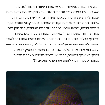
והנה עוד נקודה מעניינת - בלי שהטחן העינוני התכוון, "טביעת
האצבע" שלו הפכה לכלי מחקרי חשוב. איך? חוקרים רצו לדעת האם
אפשר לזהות את פרטי הבטאים המנוקדים רק לפי דפוס הנקודות
שלהם. החוקרים צילמו את נקודות הטחנים באזור קבוע ומוגדר בגוף
בזמנים שונים, ומצאו שכמו במקרה של פנים אנושיות, לכל טחן דגם
נקודות ייחודי משלו הנבדל במיקום הנקודות, במרחקים ביניהן
ובצירוף הכללי. הם גילו גם שהנקודות נשארות כמעט אותו דבר לאורך
חייהם, לא משתנות או נעלמות, כך אתה יכול לדעת אם הפרט שראית
הרגע, הוא אותו אחד מלפני שנה. כך גם אפשר להפסיק להפריע
לטחן: לא צריך למשדר, לסמן, או ללכוד חלילה, מצלמת תיירים
פשוטה מספיקה כדי לזהות את הפרט המסוים [
3
].