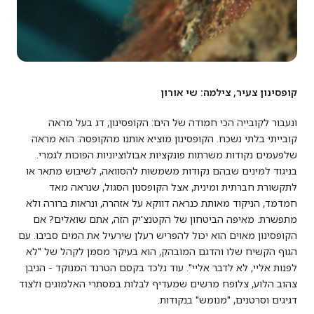
קופסינון צעיר, צילמה: שי אורון
ונעבור לקובייה הכי חמודה של הים: הקופסינון, דג בעל מראה
קובייתי בלתי נשכח. הקופסינון מוציא אותנו מהקופסה: הוא מראה
שלפעמים נקודות משרתות פונקציות אבולוציוניות הפוכות לגמרי.
בניגוד למינים שבהם נקודות משמשות להסוואה, לשיבוש מתאר או
לתקשורת חברתית ומינית, אצל הקופסנון הסגול, שנראה מאד
חמדמד, הניקוד מאותת כנראה דווקא על אזהרה, ונראות ברורה ולא
מתפשרת. מאיפה הביטחון של הקטנצ'יק הזה, אתם שואלים? אם
הקופסינון מאוים הוא יכול להפריש רעלן שירעיל את המים סביבו. עם
הגוף הקשיח שלו והדגם המובהק, הוא בעיקר מסמן לקהל של "לא
לפנות אליי, לא לדבר אליי". עוד נלכד בקסם הטרנד המנוקד - הניבן
צהוב הלוע, צלופח מרשים שמעדיף לבלות במסתרי האלמוגים ולצוד
דגיגים וסרטנים, "מנומש" בנקודות.