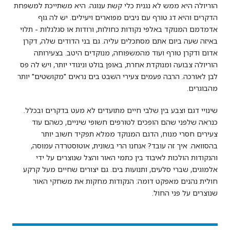
הוריולה היא ממש לא נגנית כלי קשת ענוגה. היא משתייכת למשפחת
הדקרים והיא דג טורף עם ניבים מפוארים ויעילים. יש לה גוף
אדמדמם המנוקד באלפי נקודות כחולות, ורודות או סגלגלות - תלוי
באיזה שעה ביום אתם מסתכלים עליה. גם בני הדודים שלה, דקרן
אדום ודקרן טורף ועוד מהמשפוחה, מנוקדים היטב. בצעירותה
הוריולה צבועה ומנוקדת אחרת, באופן בולט וניגודי יותר, ויש לה פס
לבן לאורכה. הרבה פעמים צעירי השבט בים נראים "מקושטים" יותר
מהבוגרים.
שינויי דגם וצבע בין שלבי חיים מתועדים לא מעט בדקרים ובכלל.
כנראה שלפני שהם הופכים לטורפים חשופי שיניים, כשהם עוד
צעירים חסרי מנוח, הדגם המנוקד ממלא תפקיד חשוב יותר
בהסוואה. איך זה עובד? אנחנו הרי בשונית, אוטוסטרדה עמוסה,
והנקודות הולכות לאיבוד בין כתמי האור והצל שנוצרים על ידי
אלמוגים, שברי סלעים, ותנועות בים. גם יצורים שחיים מעל קרקע
חולית נהנים מאפקט דומה: הנקודות מחקות את משחקי האור
שנוצרים על פני החול.