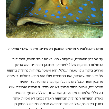
תחכום אבולוציוני מרשים. מחבטן הספירים, צילם: שאדי סמארה
על מחבטן הספירים, שמעתם? הוא באמת אחד היפים, והנקודות
הכחולות הבוהקות שלו? לפנתיאון. מחבטן הספירים הוא טריגון
מרהיב ביופיו. גופו שטוח ועגלגל, הוא מעוטר בנקודות כחולות בוהקות
על רקע חום-צהבהב, ואת החטיפים שלו הוא מוצא בחולות. כשאתה
מחבטן ואתה מבלה הרבה על הקרקעית החולית לצד שונית
האלמוגים, מראה החול סביבך לא "סטרילי". זו סביבה מורכבת שיש
בה צללי אלמוגים מקוטעים, ואור שבור, הצללה ונצנוץ. בתנאים
כאלה, הנקודות הכחולות הבוהקות האלה כמובן לא מסוות אותך
במובן הקלאסי, אבל פועלות כהסוואה חכמה: כמו אצל הטחן הן