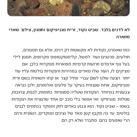
לא לדגים בלבד. שביט נקוד, זרית מגניפיקום ותמנון, צילם: שאדי
סמארה
כמו שאמרנו, נקודות לא מקשטות רק דגים, אלא גם תמנונים,
תולעים, סרטנים ועוד. למשל, קליסטוקטופוס מקרופוס, תמנון לילי
בעל גוף אדמדם וזרועות קדמיות מפוארות מנוקדות בלבן. אם
מציקים לו, העור שלו מאדים במהירות והנקודות בולטות עליו עוד
יותר. הצעה שלנו לשם עברי: פתיל קצר. או קחו חשופית בשם זרית
מגניפיקום, אחת שנצפית בעיקר על סלעים ואלמוגים, ולכן כנראה
צבעונית במיוחד. הנקודות שעליה ססגוניות: כתומות, לבנות, צהובות,
סגולות. מגניפיקו. ואי אפשר בלי כוכב ים אחד שהנציח את הנקודות
בשמו – שביט נקוד. הוא צבוע באדום חזק ומנוקד בכתמים לבנים
בולטים. עד כה מקבץ קטן מאד של נציגים מנוקדים, השונית והים
הרי שופעים בהם. מתברר שלא רק הם.