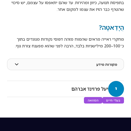
בתפיסת תנועה, כיוון ומהירות. עד שהם יתאפסו על עצמם, יש סיכוי
שהטרף כבר הזיז את עצמו למקום אחר.
הֲיָדַאטָה?
מחקרי ראייה מראים שהמוח מזהה דפוסי נקודות מנוגדים בתוך
כ־100–200 מילישניות בלבד, הרבה לפני שהוא מפענח צורת גוף.
מקורות מידע
י
יעל פרוינד אברהם
בעלי חיים
הסוואה