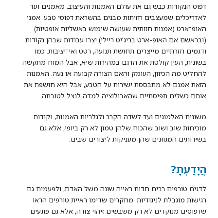
דפוס הנקודות כבש גם את עולם האמנות והעיצוב. מאמנים ועד
לאדריכלים שמעצבים חזיתות מבנים בהשראת דפוסי טבע. אמני
האופ־ארט (אמנות חזותית שעושה שימוש באשליות אופטיות)
(ובראשם אם האופ-ארט בריג'יט ריילי) יצרו עבודות שבהן נקודות
ודגמים חזרתיים מייצרים תחושת תנועה, רטט ואי־יציבות. כמו
בשונית, העין קולטת את הדגם במהירות שיא, אבל המוח מתקשה
להחליט מה הכיוון, העומק והאם הצורה קבועה או נעה. האמנות
הזאת אמנם לא מתבססת ישירות על הטבע, אבל היא חושפת את
אותם כשלים תפיסתיים שהאבולוציה למדה לנצל לטובתה.
משונית האלמוגים ועד לשדה הקרב ולגלריות האמנות, נקודות
מוכיחות שוב ושוב שהכוח שלהן טמון לא רק ביופי, אלא גם
בשירותים המגוונים שהן מעניקות ליצורים שבים.
הֲיָדַעְתָּ?
לדגים טורפים רבים חדות ראייה שונה משל האדם, ולפעמים גם
רגישות מוגבלת לניגודיות. מחקרים שדימו ראיית טורפים הראו
שדפוסים מנוקדים לא רק משבשים זיהוי צורה, אלא גם פוגעים