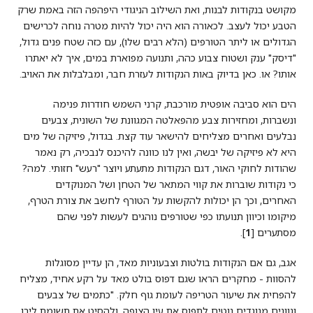
מקושט בנקודות לבנות, ואת השילוב הניגודי היפהפה הזה באמת שרק
הטבע יכול לעצב. לכאורה הוא היה יכול להיות מטרה נוחה לכרישים
הגדולים או ליתר הטורפים (הלא רבים שלו), עם כזה שטח פנים גדול,
"דיסק" ענק ושטוח צבוע כהה, ותנועה מפוארת במים, איך לא יאתרו
אותו? או. כאן בדיוק באות הנקודות לעזרת חבר, ומבלבלות את האויב.
הים הוא סביבה אופטית מורכבת, קרני השמש חודרות פנימה
ונשברות, ומחזירות צבע מהפאלטה המגוונת של השונית, צבעים
נבלעים ואחרים מצליחים להישאר עוד קצת. בגדול, פיזיקה של מים
היא לא פיזיקה של יבשה, ואין לנו כוונה להיכנס לנבכיה, רק נאמר
שהודות לחוקי האור, דגם הנקודות מתעתע ויוצר "רעש" חזותי. למה?
כי נקודות שוברות את קווי המתאר של הטחן ושל המנוקדים
האחרים, וכך הן יכולות להקשות על הטורף לחשב את צורת הטרף,
מיקומו וכיוון תנועתו כפי שטורפים נוהגים לעשות לפני שהם
מסתערים [
1
].
אגב, גם אם הנקודות בולטות וצבעוניות מאד, הן עדיין מסוגלות
להסוות - מחקרים הראו שגם דפוס בולט מאד על רקע אחיד, מצליח
להפחית את שיעור הטריפה לעומת גוף חלק. "כתמים של צבעים
וגוונים מנוגדים נוטים לתפוס את עין הצופה, ולהסיט את תשומת ליבו