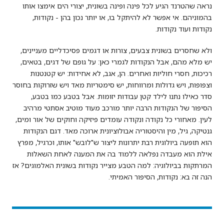
נראה שהטרנד הגיע לכל פינה ופינה בשונית, יצורי הים אימצו אותו
בהמוניהם. אי אפשר לא להיתקל בו, או יותר נכון בהן - נקודות,
נקודות ועוד נקודות.
ולא שחסרים בשונית צבעים, צורות או דגמים פסיכדליים מעניינים,
יש מלא מהם, אבל הנקודות לגמרי כאן: על גופם של דגים, בטאים,
רכיכות, חסרי חוליות ואחרים. הן, אגב, לא אחידות: יש קטנטנות
וצפופות, ויש גדולות ומרווחות, יש סימטריות מאד ויש שזרוקות בחוסר
סדר כאילו נתנו לילד קטן עבודות יזומות. אבל בטבע כמו בטבע,
הסיפור של הנקודות הרבה יותר מורכב מעוד מוטיב אסתטי מרהיב
לעין. מאחורי כל נקודה ונקודה עומדים פיזיקה וחוקים של אור ומים,
גנטיקה, גיל, מין והיסטוריה אבולוציונית ארוכה מאד. דגם הנקודות
הוא תופעה ביולוגית רבת יתרונות ליצור ש"לובש" אותו, וכרגיל, מפרץ
אילת הוא מעבדה נפלאה ללמוד בה את המענה לאחת השאלות
המרתקות בביולוגיה: למה הטבע מצייר נקודות בשונית האלמוגים? אז
הנה זה בא: נקודות, הסיפור האמיתי.