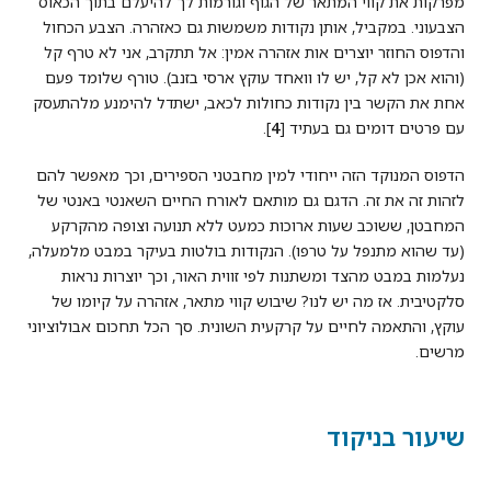
מפרקות את קווי המתאר של הגוף וגורמות לך להיעלם בתוך הכאוס
הצבעוני. במקביל, אותן נקודות משמשות גם כאזהרה. הצבע הכחול
והדפוס החוזר יוצרים אות אזהרה אמין: אל תתקרב, אני לא טרף קל
(והוא אכן לא קל, יש לו וואחד עוקץ ארסי בזנב). טורף שלומד פעם
אחת את הקשר בין נקודות כחולות לכאב, ישתדל להימנע מלהתעסק
עם פרטים דומים גם בעתיד [
4
].
הדפוס המנוקד הזה ייחודי למין מחבטני הספירים, וכך מאפשר להם
לזהות זה את זה. הדגם גם מותאם לאורח החיים השאנטי באנטי של
המחבטן, ששוכב שעות ארוכות כמעט ללא תנועה וצופה מהקרקע
(עד שהוא מתנפל על טרפו). הנקודות בולטות בעיקר במבט מלמעלה,
נעלמות במבט מהצד ומשתנות לפי זווית האור, וכך יוצרות נראות
סלקטיבית. אז מה יש לנו? שיבוש קווי מתאר, אזהרה על קיומו של
עוקץ, והתאמה לחיים על קרקעית השונית. סך הכל תחכום אבולוציוני
מרשים.
שיעור בניקוד