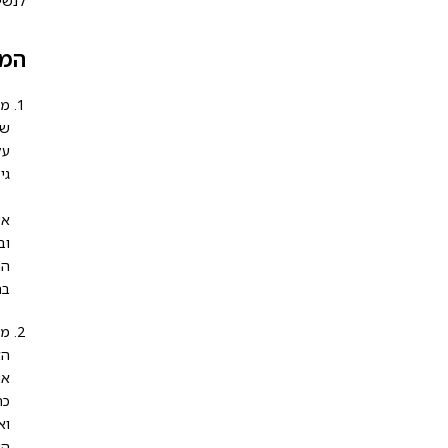
לנשי
המי
מי
שו
על
גי
אי
וב
הנ
בח
מי
הא
כח
וא
השי