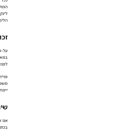
המתמ
לינק
הלינ
זכו
במאגר
לפנו
פניי
משמש
יימח
שינ
אנו 
בכתו