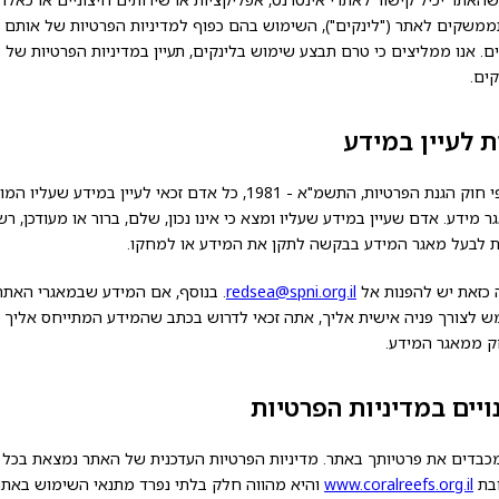
משקים לאתר ("לינקים"), השימוש בהם כפוף למדיניות הפרטיות של אותם
ים. אנו ממליצים כי טרם תבצע שימוש בלינקים, תעיין במדיניות הפרטיות של
קים.
ת לעיין במידע
על-פי חוק הגנת הפרטיות, התשמ"א - 1981, כל אדם זכאי לעיין במידע שעליו
 מידע. אדם שעיין במידע שעליו ומצא כי אינו נכון, שלם, ברור או מעודכן, רש
ת לבעל מאגר המידע בבקשה לתקן את המידע או למחקו.
ה כזאת יש להפנות אל
redsea@spni.org.il
. בנוסף, אם המידע שבמאגרי האתר
 לצורך פניה אישית אליך, אתה זכאי לדרוש בכתב שהמידע המתייחס אליך
ק ממאגר המידע.
ויים במדיניות הפרטיות
מכבדים את פרטיותך באתר. מדיניות הפרטיות העדכנית של האתר נמצאת בכל 
בת
www.coralreefs.org.il
והיא מהווה חלק בלתי נפרד מתנאי השימוש באתר