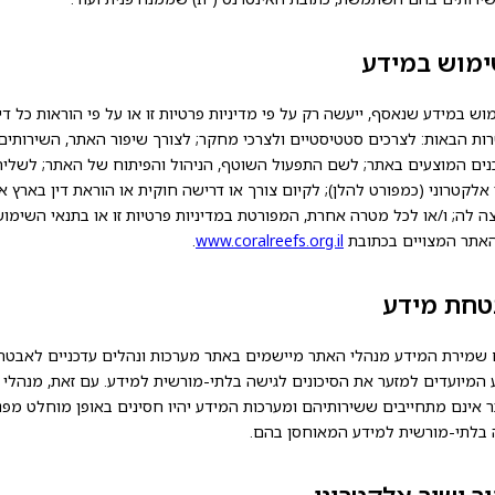
מוש במידע
ש במידע שנאסף, ייעשה רק על פי מדיניות פרטיות זו או על פי הוראות כל דין
ות הבאות: לצרכים סטטיסטיים ולצרכי מחקר; לצורך שיפור האתר, השירותים
נים המוצעים באתר; לשם התפעול השוטף, הניהול והפיתוח של האתר; לשלי
 אלקטרוני (כמפורט להלן); לקיום צורך או דרישה חוקית או הוראת דין בארץ או
ה לה; ו/או לכל מטרה אחרת, המפורטת במדיניות פרטיות זו או בתנאי השימו
אתר המצויים בכתובת
www.coralreefs.org.il
.
חת מידע
שמירת המידע מנהלי האתר מיישמים באתר מערכות ונהלים עדכניים לאבטח
 המיועדים למזער את הסיכונים לגישה בלתי-מורשית למידע. עם זאת, מנהלי
 אינם מתחייבים ששירותיהם ומערכות המידע יהיו חסינים באופן מוחלט מפנ
 בלתי-מורשית למידע המאוחסן בהם.