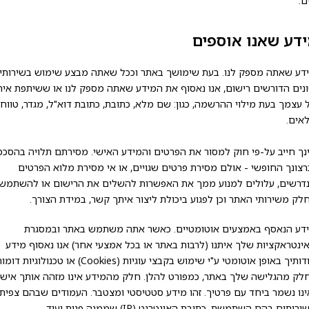
ם.
דע שאנו אוספים
דע שאתה מספק לנו. בעת שימושך באתר וככל שאתה מבצע שימוש בשירותי
נים הדורשים רישום, אנו נאסוף את המידע שאתה מספק לנו או ששיתפת אית
 עצמך בעת מילוי ההרשמה, כגון: שם מלא, כתובת, כתובת דוא"ל, מגדר, טווח
לאים.
נך חייב על-פי חוק למסור את הפרטים והמידע האישי. מסירתם תלויה בהסכ
רצונך החופשי - אולם מסירת פרטים שגויים, או אי מסירת מלוא הפרטים
דרשים, עלולים למנוע ממך את האפשרות להשלים את הרישום או להשתמש
לק משירותי האתר וכן לפגוע ביכולת ליצור איתך קשר, במידת הצורך.
דע הנאסף באמצעים אוטומטיים. כאשר אתה משתמש באתר ובמסגרת
ינטראקציות שלך איתנו (לרבות באתר או בכל אמצעי אחר) אנו נאסוף מידע
אודותיך באופן אוטומטי ע"י שימוש בקבצי עוגיות (Cookies) או טכנולוגיות דו
לק מהגלישה שלך באתר, כמפורט להלן. חלק מהמידע אינו מזהה אותך אישי
ינו נשמר ביחד עם פרטיך. זהו מידע סטטיסטי ומצטבר. העמודים שבהם צפית,
רותים בהם השתמשת, כתובת האינטרנט (IP) שממנה פנית ועוד.