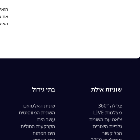
הואי
את מ
האיש
שוניות אילת
בתי גידול
צלילה 360°
שונית האלמוגים
מצלמות LIVE
השונית המזופוטית
צ'אט עם השונית
עשב הים
גלריית היצורים
הקרקעית החולית
הכל קשור
הים הפתוח