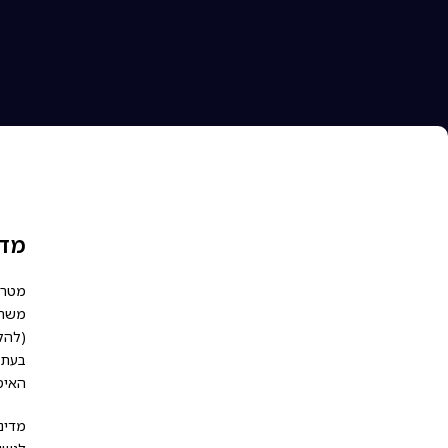
מדי
מטרת
משתמ
(להל
בעת 
האיסו
מדיני