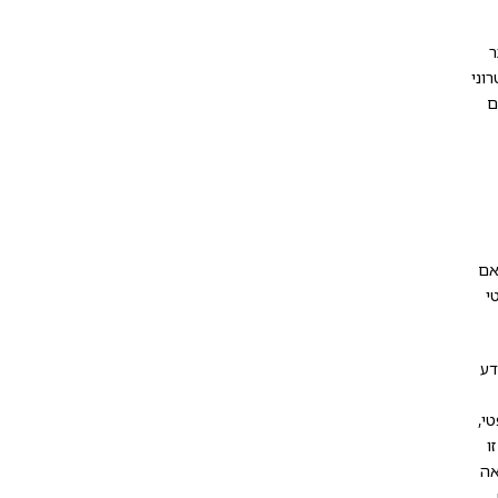
ר
וני
ם
אם
י
דע
י,
ו
אה