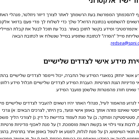
ור ישיר אלקטרוני
ף להסכמתך המפורשת בעת הרשמתך לאתר לצורך דיוור ניוזלטר, מנהלי האת
 רשאים להשתמש בכתובת הדוא"ל שלך כדי לשלוח לך מדי פעם בדואר אלקטר
ר אינפורמטיבי ומידע בקשר לתוכן באתר. בכל עת תוכל לבטל את קבלת המיילי
שליחת מייל "הסרה" לכתובת שתופיע במייל שנשלח או לכתובת הבאה
.
redsea@spni.or
רת מידע אישי לצדדים שלישיים
ע אשר יוחזק במאגרי המידע של החברה, יכול ויימסר לצדדים שלישיים בהת
י מדיניות הגנת הפרטיות. העברת המידע לצדדים שלישיים תכלול מידע רלוונט
 שאינו חורג מהמטרות שלשמן מועבר המידע.
 לגרוע מהאמור לעיל, מנהלי האתר יהיו רשאים להעביר לצדדים שלישיים מי
טי שאיננו מזהה אותך באופן אישי ונועד, בין היתר, לצרכים הבאים: א) צרכי
, סטטיסטיקה ומחקר; ב) על מנת לעמוד בדרישת כל דין; ג) לצורכי הליך משפט
, לרבות צווי גילוי או בקשת רשות מוסמכת; ד) על מנת לאכוף מדיניות פרטיות ז
ת תנאי השימוש; ה) על מנת לגלות, למנוע או לטפל באופן אחר בתרמית, בהונ
ימוש לרעה או במידע שנאסף וכן בבעיות טכניות; ו/או ו) על-פי אישור מפורש