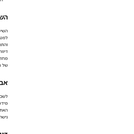
השי
השימו
למטר
והתכ
דיוור
מחוצ
של ה
אבט
לשם 
מידע
האתר
גישה