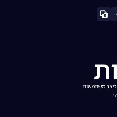
ע
ות
וכיצד משתמשות
י.