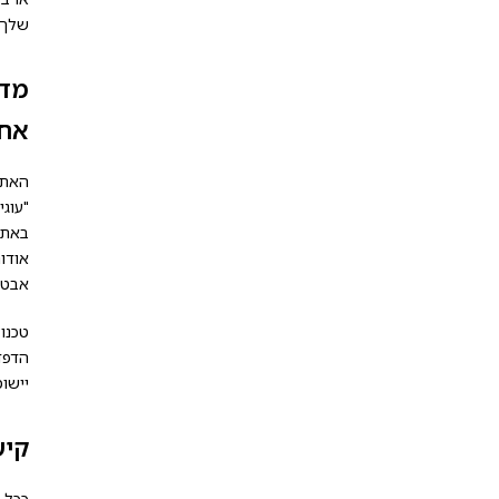
שלך ל
אחר
האתר
באתר
אודו
אבטח
יישומי
קיש
ככל ש