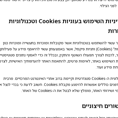
פני הגילוי.
מדיניות השימוש בעוגיות Cookies וטכנולוגיות
ות
 עשוי להשתמש בטכנולוגיות אשר מקובלות ומוכרות בתעשייה ומוכרות כגון
"עוגיות" (Cookies) ותגיות פיקסל, אשר באמצעותן עשוי להיאסף מידע על פעילותך
, לרבות לצורך תפעולו השוטף והתקין, ובכלל זה כדי לאסוף נתונים סטטיסטיי
ת השימוש באתר, לאימות פרטים, להתאמת האתר להעדפותיך האישיות, לצרכי
ת מידע ועוד.
טכנולוגית ה-Cookies סטנדרטית וקיימת ברוב אתרי האינטרנט המרכזיים. מרבית
הדפדפנים כוללים אפשרות להימנע מקבלת Cookies. חשוב לדעת כי בכדי לנצ
 ושירותי האתר, מומלץ שלא לבטל את ה-Cookies של האתר.
ורים חיצוניים
האתר יכיל קישור לאתרי אינטרנט, אפליקציות או שירותים חיצוניים או כאלו