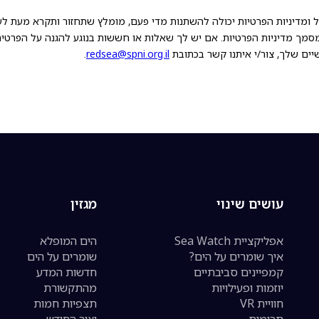
ל ומדיניות הפרטיות יכולה להשתנות מדי פעם, מומלץ שתחזור ותקרא מעת ל
סמך מדיניות הפרטיות. אם יש לך שאלות או חששות בנוגע להגנה על הפרטי
יים שלך, צור/י איתנו קשר בכתובת
redsea@spni.org.il
.
עושים שינוי
מגזין
אפליקציית Sea Watch
הים המופלא
איך שומרים על הים?
שומרים על הים
קמפיינים סביבתיים
חדשות המדע
יוזמות ופעילויות
מהתקשורת
חוויית VR
תצפיות חמות