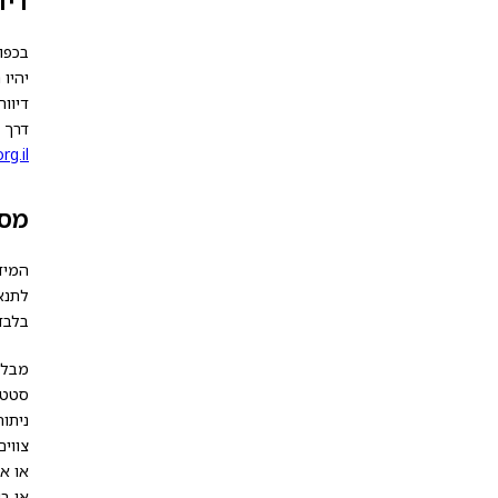
דיו
בכפו
יהיו
דיוו
דרך 
g.il
מסי
המיד
לתנא
בלבד
מבלי
סטטיס
ניתוח
צווים
או א
או בש