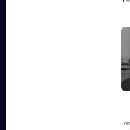
נים
נה