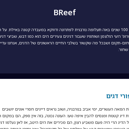
BReef
אחרי 100 שנים באה תעלומה נורבגית לפתרונה ודווקא במעבדה קטנה באילת. על 
פרופ' רועי הולצמן ושותפיו שעבור דגיגים צעירים הים הוא כמו דבש, שביצי דגים
חום-תקום ושבכל מה שקשור בשלבי החיים הראשונים של הדגים, אנחנו עדיין
שחור.
רי דגים
 המאה העשרים, ימי אביב בנורבגיה, ושוב נראים דייגים חסרי אונים יושבים
ת דיג קטנות ומנסים להבין איפה טעו. העונה נכונה, בזה אין ספק, הם במקום הנ
 הדיג הרי היה פעם משביע רצון, הם מכירים את הים היטב, אז לאן נעלמו דגי
ג האביבי שיושבים קבע על שולחנו של כל סקנדינבי? שוב יחזרו הביתה בידיי