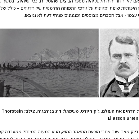
אם לא, הדור יהיה חלש, יהיה מספר הביצים שהוטלו רב ככל שיהיה." במשך ש
 היפותזות שונות ומגוונות על גורמי התמותה הדרמטית של הדגיגים – כולל של
 עצמו - אבל הסברים מבוססים ומנגנונים מניחי דעת לא נמצאו.
מימין: הדהים את העולם. ג'ון היורט. משמאל: דיג בנורבגיה. צילם: Thorstein
Eliasson Bræ
בדיוק מאה שנה אחרי הופעת המאמר ההוא, הגיע המענה המיוחל ממעבדה קט
ה מאד מהים הנורבגי - מאילת. מאמר חדש ומפתיע הראה מה הוביל לתמותת