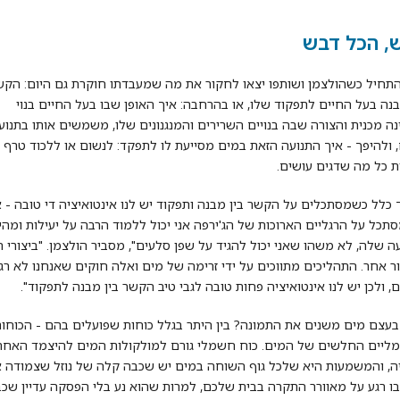
, הכל דבש
תחיל כשהולצמן ושותפו יצאו לחקור את מה שמעבדתו חוקרת גם היום: הקש
בנה בעל החיים לתפקוד שלו, או בהרחבה: איך האופן שבו בעל החיים בנוי
ה מכנית והצורה שבה בנויים השרירים והמנגנונים שלו, משמשים אותו בתנוע
 ולהיפך - איך התנועה הזאת במים מסייעת לו לתפקד: לנשום או ללכוד טרף א
 כל מה שדגים עושים.
 כלל כשמסתכלים על הקשר בין מבנה ותפקוד יש לנו אינטואיציה די טובה - 
סתכל על הרגליים הארוכות של הג'ירפה אני יכול ללמוד הרבה על יעילות ומהי
ה שלה, לא משהו שאני יכול להגיד על שפן סלעים", מסביר הולצמן. "ביצורי ה
ר אחר. התהליכים מתווכים על ידי זרימה של מים ואלה חוקים שאנחנו לא רג
, ולכן יש לנו אינטואיציה פחות טובה לגבי טיב הקשר בין מבנה לתפקוד".
עצם מים משנים את התמונה? בין היתר בגלל כוחות שפועלים בהם - הכוחו
יים החלשים של המים. כוח חשמלי גורם למולקולות המים להיצמד האחת
ה, והמשמעות היא שלכל גוף השוחה במים יש שכבה קלה של נוזל שצמודה אל
 רגע על מאוורר התקרה בבית שלכם, למרות שהוא נע בלי הפסקה עדיין שכ