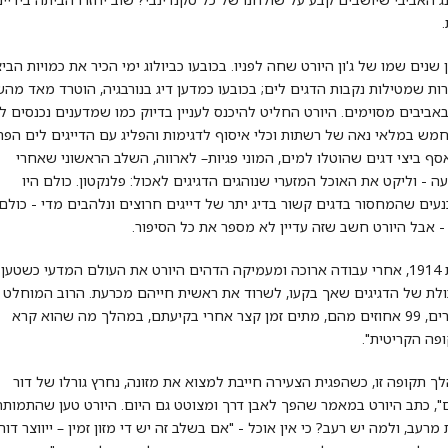
.
 שנים שמו של ג'ון היורט שחה לפניו. בכובעו כביולוג ימי הכיר את כמויות הבי
ות שמטילות נקבות הדגים לים; בכובעו כמדען דיג בנורבגיה, הוטרד מאד מה
אביבים מסוימים. היורט החליט להיכנס לעניין בדיוק כמו שמדענים נכנסים לע
מש במלאי נאה של רשתות וכלי איסוף לדגימות והפליג עם הדייגים לים הפת
סף ביצי דגים שהוטלו למים, המוני פגיות– לארווה, השלב הראשוני שאחרי
ה - וליקט את האוכל המזערי שנוהגים הדגיגים לאכול: פלנקטון. כולם היו
עים שהמחסור בדגים קשור בדיג יתר של דייגים חרוצים ונלהבים מדי - כולם
- אבל היורט חשב שזה עדיין לא מספר את כל הסיפור.
בשנת 1914, אחרי עבודה ארוכה ומעמיקה הדהים היורט את העולם המדעי כשטען
לת של הדגיגים שאך בקעו, לשרוד את ראשית חייהם מכרעת. הרוב המוחלט 
הצעירים, 99 אחוזים מהם, מתים זמן קצר אחרי בקיעתם, במהלך מה שהוא קרא
פה הקריטית".
ך תקופה זו, כשהפגית הצעירה חייבת למצוא את מזונה, נחרץ גורלו של דור
", כתב היורט במאמר שהפך לאבן דרך ומצוטט גם היום. היורט טען שהתמותה
 מרעב, ולמה יש רעב? כי אין אוכל - "אם בשלב זה יש די מזון זמין – ייווצר דור