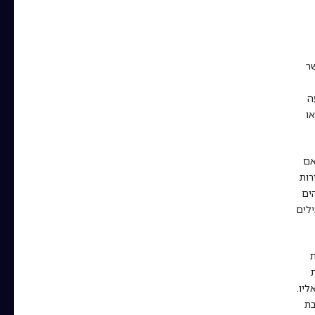
ר
ה
ו
אם
רות
ים
ילים
ת
יו.
בת