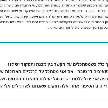
ים ומה המנגנון שעומד מאחוריה. בשורה התחתונה, מי הרוצח? אם נרצה לת
מילים - "רעב הידרודינמי", בחמש? זה לא הם, זאת הפיזיקה. מי שחתומים על
 המרעיש הוא תלמיד המחקר דאז והד"ר דהיום ויקטור קינה ומורו פרופ' רועי
ן מהמחלקה לזואולוגיה בפקולטה למדעי החיים ע"ש ג'ורג' ס.וייז באוניברסיט
במכון הבין-אוניברסיטאי לחקר הים באילת.
 כלל כשמסתכלים על הקשר בין מבנה ותפקוד יש לנו
ואיציה די טובה - אם אני מסתכל על הרגליים הארוכות ש
רפה אני יכול ללמוד הרבה על יעילות ומהירות התנועה של
רי הים הסיפור אחר. אלה חוקים שאנחנו לא רגילים אליה