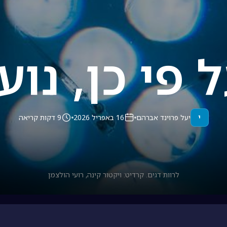
 פי כן, נוע
י
יעל פרוינד אברהם
16 באפריל 2026
9 דקות קריאה
לרוות דגים. קרדיט: ויקטור קינה, רועי הולצמן