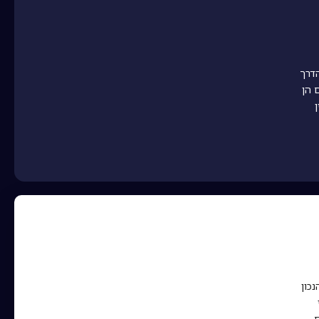
הדרך
 הן
כון
ם