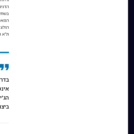
הדגיג
בשתי 
המאמר
הולצמ
ת"א ו
בדרך
אינט
הג'י
ביצו