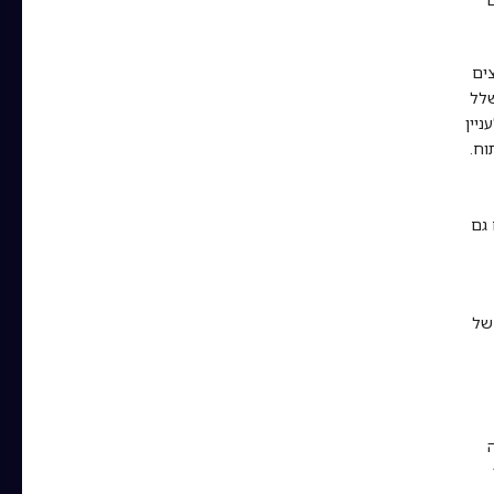
צים
שלל
ניין
וח.
 גם
של