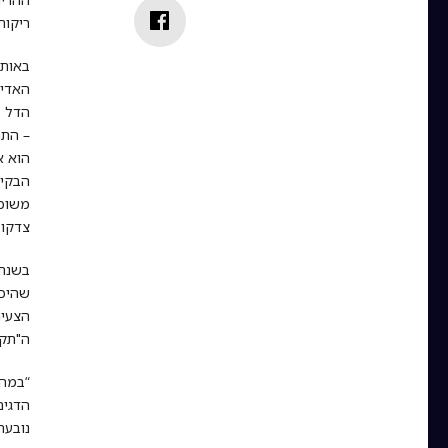
ריקות
באותן
האדיר
הדל ב
– התח
הוא א
הבקיע
משוכנ
צדקו 
שהיכו
ה"תקו
“במהל
הדגים
נובעת