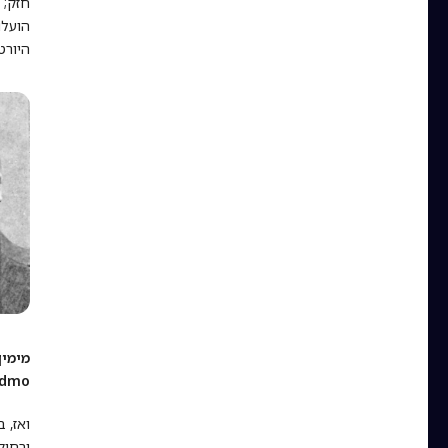
חזק; 
הועלו
היורט
ndmo
ואז, 
ורחוק