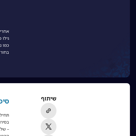
גילו 
כמו נ
בחור 
שיתוף
סיפו
תחילת
בסירו
– שלל
ההרינ