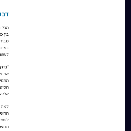
דבש
הכל ה
בין מ
מבחינ
במים,
לעשות
"בדרך
אני מ
התנוע
הסיפו
אליהם
למה ב
החשמל
לשניי
תחשבו