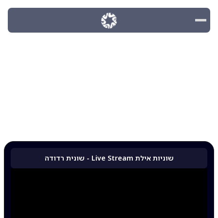
בשידור חי
צפו בשידורים חיים מקרקעית מפרץ אילת
וגלו את עולם השונית כפי שהוא באמת –
דגים, אלמוגים ויצורים ימיים ברגעים טבעיים
ובלתי צפויים
שוניות אילת Live Stream - שונית רדודה