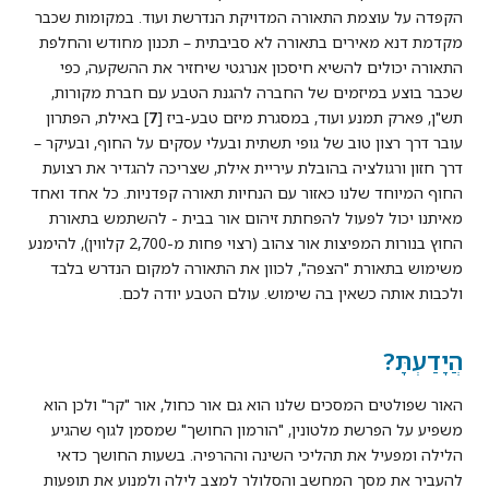
הקפדה על עוצמת התאורה המדויקת הנדרשת ועוד. במקומות שכבר
מקדמת דנא מאירים בתאורה לא סביבתית – תכנון מחודש והחלפת
התאורה יכולים להשיא חיסכון אנרגטי שיחזיר את ההשקעה, כפי
שכבר בוצע במיזמים של החברה להגנת הטבע עם חברת מקורות,
תש"ן, פארק תמנע ועוד, במסגרת מיזם טבע-ביז [
7
] באילת, הפתרון
עובר דרך רצון טוב של גופי תשתית ובעלי עסקים על החוף, ובעיקר –
דרך חזון ורגולציה בהובלת עיריית אילת, שצריכה להגדיר את רצועת
החוף המיוחד שלנו כאזור עם הנחיות תאורה קפדניות. כל אחד ואחד
מאיתנו יכול לפעול להפחתת זיהום אור בבית - להשתמש בתאורת
החוץ בנורות המפיצות אור צהוב (רצוי פחות מ-2,700 קלווין), להימנע
משימוש בתאורת "הצפה", לכוון את התאורה למקום הנדרש בלבד
ולכבות אותה כשאין בה שימוש. עולם הטבע יודה לכם.
הֲיָדַעְתָּ?
האור שפולטים המסכים שלנו הוא גם אור כחול, אור "קר" ולכן הוא
משפיע על הפרשת מלטונין, "הורמון החושך" שמסמן לגוף שהגיע
הלילה ומפעיל את תהליכי השינה וההרפיה. בשעות החושך כדאי
להעביר את מסך המחשב והסלולר למצב לילה ולמנוע את תופעות