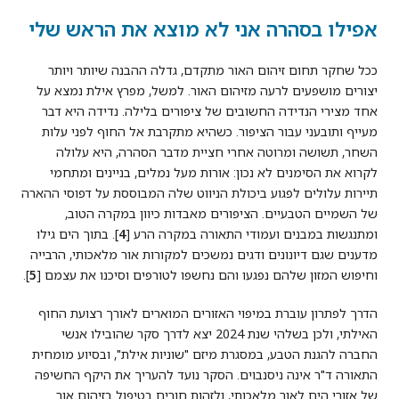
אפילו בסהרה אני לא מוצא את הראש שלי
ככל שחקר תחום זיהום האור מתקדם, גדלה ההבנה שיותר ויותר
יצורים מושפעים לרעה מזיהום האור. למשל, מפרץ אילת נמצא על
אחד מצירי הנדידה החשובים של ציפורים בלילה. נדידה היא דבר
מעייף ותובעני עבור הציפור. כשהיא מתקרבת אל החוף לפני עלות
השחר, תשושה ומרוטה אחרי חציית מדבר הסהרה, היא עלולה
לקרוא את הסימנים לא נכון: אורות מעל נמלים, בניינים ומתחמי
תיירות עלולים לפגוע ביכולת הניווט שלה המבוססת על דפוסי ההארה
של השמיים הטבעיים. הציפורים מאבדות כיוון במקרה הטוב,
ומתנגשות במבנים ועמודי התאורה במקרה הרע [
4
]. בתוך הים גילו
מדענים שגם דיונונים ודגים נמשכים למקורות אור מלאכותי, הרבייה
וחיפוש המזון שלהם נפגעו והם נחשפו לטורפים וסיכנו את עצמם [
5
].
הדרך לפתרון עוברת במיפוי האזורים המוארים לאורך רצועת החוף
האילתי, ולכן בשלהי שנת 2024 יצא לדרך סקר שהובילו אנשי
החברה להגנת הטבע, במסגרת מיזם "שוניות אילת", ובסיוע מומחית
התאורה ד"ר אינה ניסנבוים. הסקר נועד להעריך את היקף החשיפה
של אזורי הים לאור מלאכותי, ולזהות חורים בטיפול בזיהום אור.