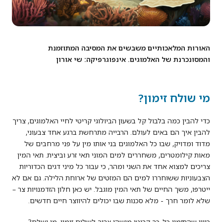
האורות המלאכותיים משבשים את המסיבה המתוזמנת
והמסונכרנת של האלמוגים. אינפוגרפיקה: שי אורון
מי שולח זימון?
כדי להבין כמה בלבול קל בשעון הביולוגי קריטי לחיי האלמוגים, צריך
להבין איך הם באים לעולם. הרבייה מתרחשת ברגע אחד צבעוני,
מדוד ומדויק, שבו כל האלמוגים בני אותו מין על פני מרחבים של
מאות קילומטרים, משחררים למים המוני תאי זרע וביצית. תאי המין
צריכים למצוא אחד את השני ומהר, כי עבור כל מיני דגים הכדוריות
הצבעוניות ששוחררו למים הם המזטים של ארוחת הלילה. גם אם לא
ייטרפו, משך החיים של תאי המין מוגבל. יש כאן חלון הזדמנויות צר –
שלא לומר חרך - מלא סכנות שבו יכולים להיווצר חיים חדשים.
כיוון שהתזמון כל-כך קריטי מישהו צריך לשלוח זימון, מי ישלח?