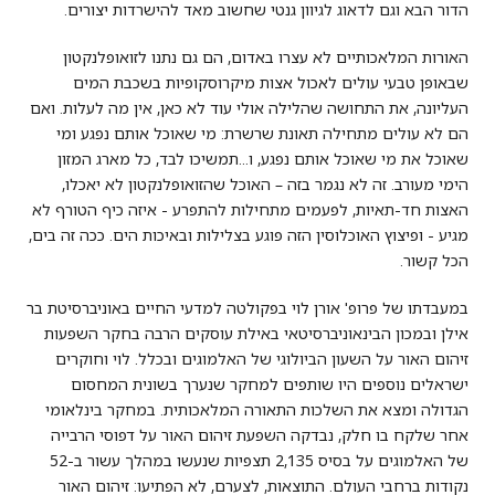
הדור הבא וגם לדאוג לגיוון גנטי שחשוב מאד להישרדות יצורים.
האורות המלאכותיים לא עצרו באדום, הם גם נתנו לזואופלנקטון
שבאופן טבעי עולים לאכול אצות מיקרוסקופיות בשכבת המים
העליונה, את התחושה שהלילה אולי עוד לא כאן, אין מה לעלות. ואם
הם לא עולים מתחילה תאונת שרשרת: מי שאוכל אותם נפגע ומי
שאוכל את מי שאוכל אותם נפגע, ו...תמשיכו לבד, כל מארג המזון
הימי מעורב. זה לא נגמר בזה – האוכל שהזואופלנקטון לא יאכלו,
האצות חד-תאיות, לפעמים מתחילות להתפרע - איזה כיף הטורף לא
מגיע - ופיצוץ האוכלוסין הזה פוגע בצלילות ובאיכות הים. ככה זה בים,
הכל קשור.
במעבדתו של פרופ' אורן לוי בפקולטה למדעי החיים באוניברסיטת בר
אילן ובמכון הבינאוניברסיטאי באילת עוסקים הרבה בחקר השפעות
זיהום האור על השעון הביולוגי של האלמוגים ובכלל. לוי וחוקרים
ישראלים נוספים היו שותפים למחקר שנערך בשונית המחסום
הגדולה ומצא את השלכות התאורה המלאכותית. במחקר בינלאומי
אחר שלקח בו חלק, נבדקה השפעת זיהום האור על דפוסי הרבייה
של האלמוגים על בסיס 2,135 תצפיות שנעשו במהלך עשור ב-52
נקודות ברחבי העולם. התוצאות, לצערם, לא הפתיעו: זיהום האור