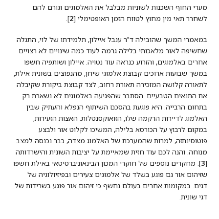
מערי החוף השכנות לשוניות מבלבל את האלמוגים וגורם להם
לשחרר תאי מין מחוץ לטווח הזמן האופטימלי [
2
].
במאמרי המשך שהובילה ד"ר ענבל איילון, תלמידתו של לוי, התגלה
שחשיפה לאור מלאכותי בלילה גרמה לעוד כמה שינויים לא רצויים
אחרים באלמוגים, והזרוע כנראה עוד נטויה. איילון ושותפיה חשפו
במשך שבועות ארוכים קבוצת אלמוגי שיחן, מהנפוצים בשונית אילת,
לתאורה קלושה המזכירה תאורת רחוב, לצד קבוצת ביקורת שקיבלה
את התנאים הטבעיים. הסתבר שהפגיעה באלמוגים לא נשארת רק
בתחום הרבייה. היא פוגעת בהסכם השיתוף הנפלא והעתיק שבין
האלמוג לדיירות הרקמה שלו, הזואוקסנטלות. האצות הזעירות,
במקום לרבוץ על הכורסא בלילה, המשיכו לקלוט אור ולבצע
פוטוסינתזה, למרות שהמערכת של האלמוג מצדה, כבר נכנסה למצב
מנוחה. והנה לכם עוד חזית שמאיימת על יציבות השונית והישרדותה
[
3
]. מחקרים נוספים של חוקרי המכון הבינאוניברסיטאי באילת חשפו
שזיהום אור גם פוגע בשלד של אלמוגים צעירים ובפיזיולוגיה של
דגים. במקומות אחרים בעולם נחשף כי זיהום אור פוגע בשרידות של
דגי שונית.