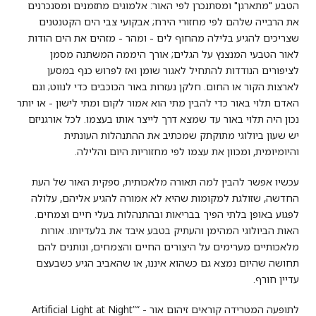
הטבע "מתארגן" ומסתנכרן לפי האור: אלמוגים מתזמנים ומסנכרנים
את הרבייה שלהם לפי מחזורי הירח; אבקועי צבי הים הקטנטנים
שצריכים להגיע בלילה מהחוף לים - ומהר - מזהים את הים הודות
לאור הטבעי המנצנץ על הגלים; אורך היממה המשתנה מסמן
לציפורים הנודדות להתחיל לאגור שומן ואז לפרוש כנף במסען
לארצות הקור או החום. חלקן נעזרות באור הכוכבים כדי לנווט; וגם
האדם תלוי באור כדי להבין מתי הוא אמור לקום ומתי לישון - או יותר
נכון היה תלוי באור עד שמצא דרך לייצר אותו בעצמו. לכל אורגניזם
יש שעון ביולוגי מתוקתק שמכתיב את ההתנהלות העונתית
והיומיומית, ומכוון את עצמו לפי מחזוריות היום והלילה.
עכשיו אפשר להבין למה תאורה מלאכותית, ספקית האור של העת
החדשה, שזולגת למקומות שהיא לא אמורה להגיע אליהם, עלולה
לפגוע באופן בלתי הפיך בבריאות ובהתנהלות בעלי חיים וצמחים.
האות הביולוגי המהימן והעתיק בטבע איבד את בלעדיותו. אורות
מלאכותיים מערימים על היצורים החיים והצמחים, ונותנים להם
תחושה שהיום נמצא גם כשהוא איננו, או שהאביב הגיע כשבעצם
עדיין חורף.
לתופעה המטרידה קוראים זיהום אור - “Artificial Light at Night”