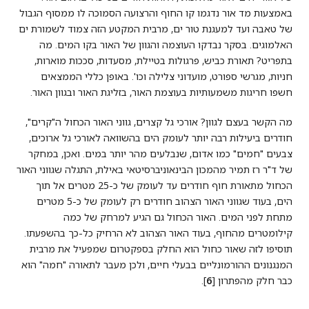
באמצעות מד אור נדגמו קו החוף והרצועה הסמוכה לו ממסוף הגבול
של טאבה ועד למעגנת טור ים, מרבית המקטע הזה צמוד לשמורת ים
האלמוגים. בסקר נבדקו העוצמה והגוון של האור בקו המים. מה
בתפריט? תאורת כביש, פרגולות בטיילת, מסעדות, סככות מוארות,
חניות, מגרשי ספורט, מועדוני צלילה וכו'. באופן כללי הממצאים
חשפו חריגות משמעותיות בעוצמת האור, בזליגת האור ובגוון האור.
מה הקשר בעצם לגוון? אורכי גל קצרים, גווני האור הכחול ה"קרים",
חודרים ביעילות רבה יותר לעומק הים בהשוואה לאורכי גל ארוכים,
צבעים "חמים" כמו אדום, שנבלעים מהר יותר במים. ואכן, במחקר
של ד"ר רז תמיר מהמכון הבינאוניברסיטאי באילת, התגלה שגווני האור
הכחול מתאורת חוף חודרים עד לעומק של כ-25 מטרים אל תוך
הים, בעוד שגווני האור הצהוב חודרים רק לעומק של כ-5 מטרים
מתחת לפני המים. האור הכחול גם הגיע למרחק של כמה
קילומטרים מהחוף, בעוד האור הצהוב לא הרחיק כל-כך בהשפעתו.
תוסיפו לזה שאור כחול הוא החלק בספקטרום שמפעיל את מרבית
המנגנונים ההורמונליים בבעלי חיים, ולכן מעבר לתאורה "חמה" הוא
כבר חלק מהפתרון [
6
].