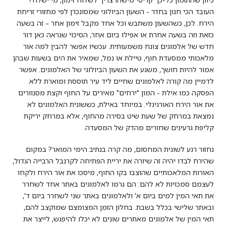
העובד הכי חנון בחדר - השעון הביולוגי שמסונכרן לפי מחזורי זריחת
הירח. לכן, כשהשעון משתבש וכל אחד מקבל זימון אחר – זה בשעה
כזאת וזה בשעה אחרת או אפילו ביום אחר, הסיכוי שנראה כאן דור
חדש של אלמוגים צונח משמעותית. עכשיו אפשר להבין למה אור
מלאכותי ממסעדת חוף, טיילת או נמל, שמאיר את הים בשעות שבהן
אמור להיות חושך, משגע את השעון הביולוגי של האלמוגים. אפשר
לדמיין מה קורה לאלמוגים שחיים ליד עיר תוססת ומוארת ללא
הפסקה כמו אילת - המון "ירחים" מאירים על החוף וקצת מסנוורים
את אור הירח האורגינלי. במיוחד באילת, כששונית האלמוגים לא
נמצאת במרחק של שעת שיט בסירה מהחוף, אלא במרחק יריקת
קליפת גרעינים שחורים מהדק של המסעדה.
נחזור רגע לשונית המחסום, מה קרה בנתיב הימי המואר? במקום
שהירח לבדו יהיה זה שיורה את יריית הפתיחה לקרנבל הרבייה הגדול,
האורות המלאכותיים שהוצבו בקו החוף, מיסכו את אור הירח ולקחו
לעצמם סמכויות לא להם: הם גרמו לאלמוגים באתר אחד לשחרר
את תאי המין למים ביום א' ולאלמוגים באתר שני לשחרר ביום ד',
ובאתר שלישי בכלל בשבת. בחלון הזמן המצומצם שמוקצב להם,
תאי המין של אלמוגים מאתרים שונים לא יכלו להיפגש, לייצר את