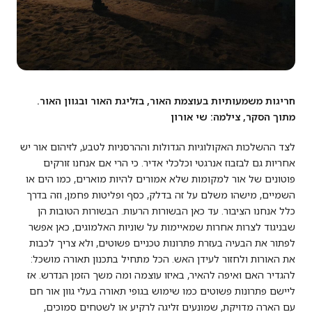
חריגות משמעותיות בעוצמת האור, בזליגת האור ובגוון האור.
מתוך הסקר, צילמה: שי אורון
לצד ההשלכות האקולוגיות הגדולות וההרסניות לטבע, לזיהום אור יש
אחריות גם לבזבוז אנרגטי וכלכלי אדיר. כי הרי אם אנחנו זורקים
פוטונים של אור למקומות שלא אמורים להיות מוארים, כמו הים או
השמיים, מישהו משלם על זה בדלק, כסף ופליטות פחמן, וזה בדרך
כלל אנחנו הציבור. עד כאן הבשורות הרעות. הבשורות הטובות הן
שבניגוד לצרות אחרות שמאיימות על שוניות האלמוגים, כאן אפשר
לפתור את הבעיה בעזרת פתרונות טכניים פשוטים, ולא צריך לכבות
את האורות ולחזור לעידן האש. הכל מתחיל בתכנון תאורה מושכל:
להגדיר האם ואיפה להאיר, באיזו עוצמה ומה משך הזמן הנדרש. אז
ליישם פתרונות פשוטים כמו שימוש בגופי תאורה בעלי גוון אור חם
עם הארה מדויקת, שמונעים זליגה לרקיע או לשטחים סמוכים,