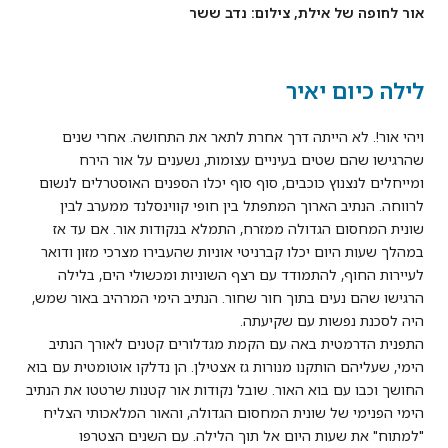
אור לחופה של אילת, צילום: נדב ששר
לילה כיום יאיר
ויהי אור!. לא הייתה דרך אחרת לתאר את התחושה. אחרי שנים
שהרגישו שהם שטים בעיניים עצומות, נשענים על אור הירח
ומייחלים לנצנוץ כוכבים, סוף סוף יכלו הספנים האוסטרלים לנשום
לרווחה. הנתיב הארוך המתפתל בין חופי קווינסלנד ממערב לבין
שונית המחסום הגדולה ממזרח, התמלא בנקודות אור. אם עד אז
במהלך שעות היום יכלו קברניטי אוניות שהעבירו מצרכי מזון ודואר
לעיירות החוף, להתמודד עם רצף השוניות ומכשולי הים, בלילה
הרגישו שהם נעים בתוך חור שחור. הנתיב הימי המרהיב באור שמש,
היה לסכנת נפשות עם שקיעתה.
התפנית הדרמטית באה עם הקמת מגדלורים קטנים לאורך הנתיב
הימי, שעליהם הותקנו מנורות גז אצטילן. הן נדלקו אוטומטית עם בוא
החושך וכבו עם בוא האור. שובל נקודות אור קטנות שרטטו את הנתיב
הימי הפנימי של שונית המחסום הגדולה, והאור המלאכותי הצליח
"למתוח" את שעות היום אל תוך הלילה. עם השנים הצטרפו