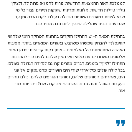
לממלכת האור ההמצאות החדשות: נורות להט ואז נורות לד, ולצידן
נולדו טיילות חדשות, מלונות ומרינות שוקקות תיירים עבור כל מי
שבא לצפות במערכת השוניות הגדולה בעולם. לקח הרבה זמן עד
שמדענים הבינו שהלילה שהפך ליום גובה מחיר כבד.
בתחילת המאה ה-21 התחילו חוקרים בתחנות המחקר הימי שלחופי
קווינסלנד להבחין שמשהו משתבש באזורים המוארים ביותר: מסיבות
האהבה המתוזמנות של האלמוגים – אותן דקות קריטיות שבהן המוני
אלמוגים משחררים את מלאי תאי המין שלהם למים כדי להתרבות –
התחילו "לזייף" בזמנים. דברים מוזרים קרו גם לנדידה הגדולה בעולם.
בכל לילה עולים מיליארדי יצורי הים הזעירים מהמעמקים אל פני
הים, ואחריהם הטורפים שלהם, וטורפי הטורפים שלהם, כולם נוהרים
בעקבות האוכל. והנה גם זה השתבש. מה קרה שם? ויהי יותר מדי
אור.