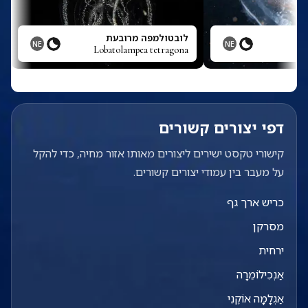
לובטולמפה מרובעת
NE
NE
Lobatolampea tetragona
דפי יצורים קשורים
קישורי טקסט ישירים ליצורים מאותו אזור מחיה, כדי להקל
על מעבר בין עמודי יצורים קשורים.
כריש ארך גף
מסרקן
ירחית
אַנְכִילוֹמֵרָה
אַגְלָמָה אוֹקֶנִי