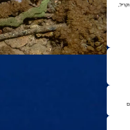
קריל,
ם