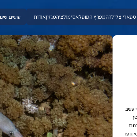
ספארי צלילה
המפרץ המופלא
סימולציה
מגזין
אודות
עושים שינוי
י עשב
ן
כתם
 גופו