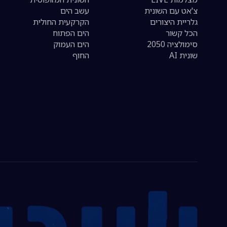
צ'אט עם השונית
עשב הים
גלריית היצורים
הקרקעית החולית
הכל קשור
הים הפתוח
סימולציה 2050
הים העמוק
שונית AI
החוף