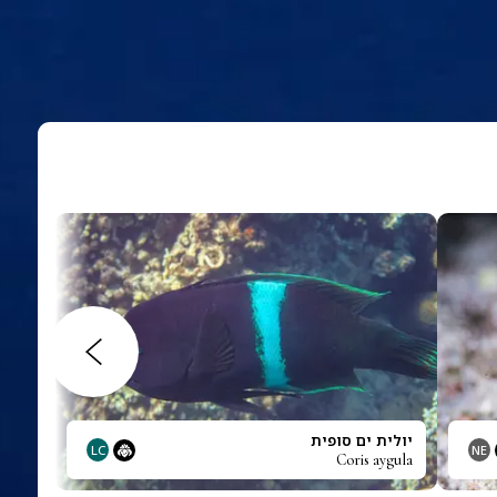
יולית ים סופית
LC
NE
Coris aygula