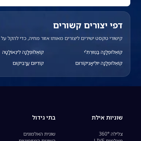
דפי יצורים קשורים
קישורי טקסט ישירים ליצורים מאותו אזור מחיה, כדי להקל על מ
קוֹאֶלוֹפְּלָנָה בַּנְווּרְתִ'י
קוֹאֶלוֹפְּלָנָה לִינֵאוֹלָטָה
קוֹאֶלוֹפְּלָנָה יוּלִיאָנִיקוֹרוּם
קוֹדִיוּם עֲרָבִּיקוּם
שוניות אילת
בתי גידול
צלילה 360°
שונית האלמוגים
מצלמות LIVE
השונית המזופוטית