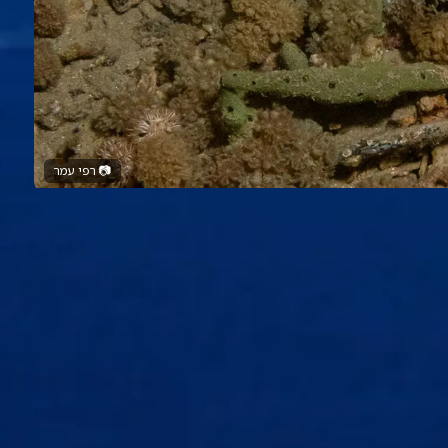
📷
רפי עמר