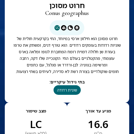
חרוט מסוכן
Conus geographus
LC
חרוט מסוכן הוא חילזון ארסי במיוחד, החי בקרקעית חולית של
שוניות רדודות בעומקים רדודים. הוא טורף דגים, ומשתק את טרפו
בעזרת שן חלולה דמוית רומח המחוברת לגופו ומלאה בארס
עוצמתי, מהקטלניים בעולם החי. הקונכייה שלו דקה, רחבה
ומרשימה בגווניה: לבן-ורדרד או סגלגל, עם כתמים
חומים-שוקולדיים בצורת רשת לא סדירה, לעיתים בשתי רצועות.
בתי גידול עיקריים
:
שונית רדודה
מגיע עד אורך
מצב שימור
LC
16.6
ס”מ
(
ללא חשש
)