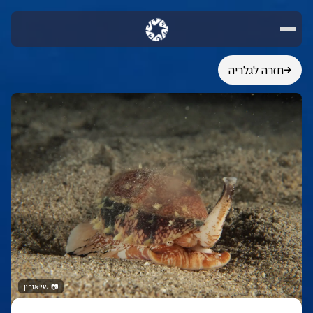
חזרה לגלריה
📷
שי אורון