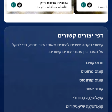
אבובית ארוכת חדק
LC
LC
Corythoichthys schultzi
Corythoich
דפי יצורים קשורים
קישורי טקסט ישירים ליצורים מאותו אזור מחיה, כדי להקל
על מעבר בין עמודי יצורים קשורים.
חרוט קווים
קונוס פרווטוס
קונוס קורונטוס
קונגר אפור
קוֹאֶלוֹפְּלָנָה בַּנְווּרְתִ'י
קוֹאֶלוֹפְּלָנָה יוּלִיאָנִיקוֹרוּם