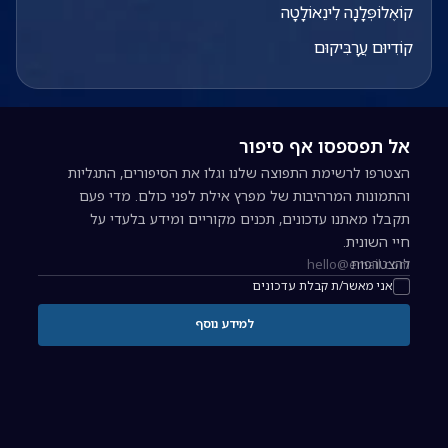
קוֹאֶלוֹפְּלָנָה לִינֵאוֹלָטָה
קוֹדִיוּם עֲרָבִּיקוּם
אל תפספסו אף סיפור
הצטרפו לרשימת התפוצה שלנו וגלו את הסיפורים, התגליות
והתמונות המרהיבות של מפרץ אילת לפני כולם. מדי פעם
תקבלו מאתנו עדכונים, תכנים מקוריים ומידע בלעדי על
חיי השונית.
להצטרפות
כתובת אימייל להרשמה לניוזלטר
אני מאשר/ת קבלת עדכונים
למידע נוסף