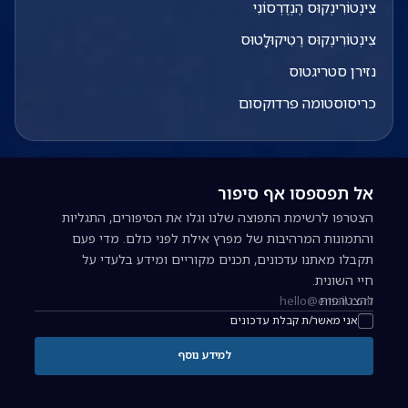
צִינְטוֹרִינְקוּס הֶנְדֶרְסוֹנִי
צִינְטוֹרִינְקוּס רֶטִיקוּלָטוּס
נזירן סטריגטוס
כריסוסטומה פרדוקסום
אל תפספסו אף סיפור
הצטרפו לרשימת התפוצה שלנו וגלו את הסיפורים, התגליות
והתמונות המרהיבות של מפרץ אילת לפני כולם. מדי פעם
תקבלו מאתנו עדכונים, תכנים מקוריים ומידע בלעדי על
חיי השונית.
להצטרפות
כתובת אימייל להרשמה לניוזלטר
אני מאשר/ת קבלת עדכונים
למידע נוסף