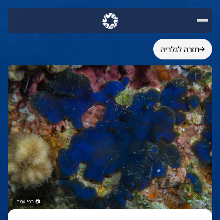
חזרה לגלריה
📷
רפי עמר