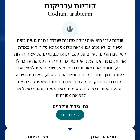
קוֹדִיוּם עֲרָבִּיקוּם
Codium arabicum
NE
קודיום ערבי היא אצה ירוקה טרופית שגדלה בצורת גושים כהים
וספוגיים, לפעמים עם מראה מקומט או לא סדיר. היא נצמדת
לסלעים חוליים, לעלים של עשבי ים או לגבעולים של אצות גדולות
אחרות. בתוך הים היא נראית כמו כרית ירקרקה עמוקה עד כחולה
רכה, שמתחבאת באזורים רדודים, מהקו שבין הגאות לשפל ועד
לעומק נמוך יותר. למרות המראה הפשוט שלה, היא בנויה בצורה
מורכבת עם חלק פנימי צפוף ושכבה חיצונית שמעניקה לה את
המגע הספוגי. במקומות מסוימים משתמשים בה גם למאכל או
לרפואה מסורתית.
בתי גידול עיקריים
:
שונית רדודה
מגיע עד אורך
מצב שימור