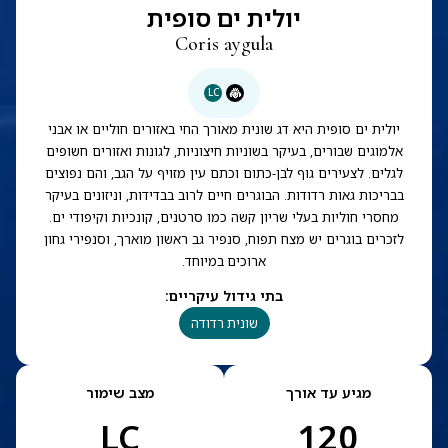
יולית ים סופית
Coris aygula
LC
יולית ים סופית היא דג שונית מאורך החי באזורים חוליים או אבני
אלמוגים שבורים, בעיקר בשוניות חיצוניות, לגונות ואזורים חשופים
לגלים. לצעירים גוף לבן-כתום וכתם עין מזויף על הגב, והם נפוצים
בבריכות גאות רדודות. הבוגרים חיים לרוב בבדידות, וניזונים בעיקר
מחסרי חוליות בעלי שריון קשה כמו סרטנים, קונכיות וקיפודי ים.
לזכרים בוגרים יש מצח תפוח, סנפיר גב ראשון מוארך, וסנפירי גחון
ארוכים במיוחד.
בתי גידול עיקריים
:
שונית רדודה
מגיע עד אורך
מצב שימור
LC
120