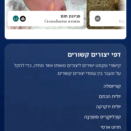
י
פגיונון חום
LC
NE
Ctenochaetus striatus
Crypto
דפי יצורים קשורים
קישורי טקסט ישירים ליצורים מאותו אזור מחיה, כדי להקל
על מעבר בין עמודי יצורים קשורים.
קוריוסלה
יולית הכתם
יולית ירקרקה
קוֹרַלִּיוֹקָרִיס סוּפֶּרְבָּה
חרוט ארסי