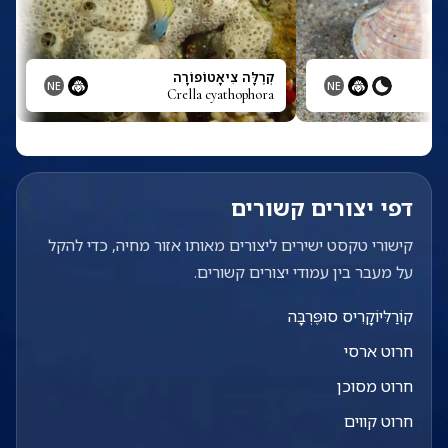
קְרֶלָּה צִיאָטוֹפוֹרָה
NE
NE
Crella cyathophora
דפי יצורים קשורים
קישורי טקסט ישירים ליצורים מאותו אזור מחיה, כדי להקל
על מעבר בין עמודי יצורים קשורים.
קוֹרַלִּיוֹקָרִיס סוּפֶּרְבָּה
חרוט ארסי
חרוט מסוכן
חרוט קווים