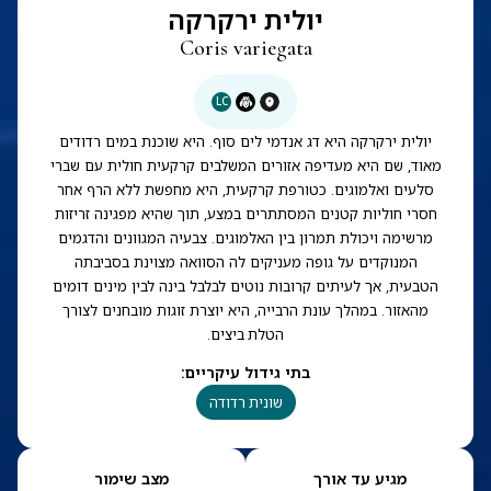
יולית ירקרקה
Coris variegata
LC
יולית ירקרקה היא דג אנדמי לים סוף. היא שוכנת במים רדודים
מאוד, שם היא מעדיפה אזורים המשלבים קרקעית חולית עם שברי
סלעים ואלמוגים. כטורפת קרקעית, היא מחפשת ללא הרף אחר
חסרי חוליות קטנים המסתתרים במצע, תוך שהיא מפגינה זריזות
מרשימה ויכולת תמרון בין האלמוגים. צבעיה המגוונים והדגמים
המנוקדים על גופה מעניקים לה הסוואה מצוינת בסביבתה
הטבעית, אך לעיתים קרובות נוטים לבלבל בינה לבין מינים דומים
מהאזור. במהלך עונת הרבייה, היא יוצרת זוגות מובחנים לצורך
הטלת ביצים.
בתי גידול עיקריים
:
שונית רדודה
מגיע עד אורך
מצב שימור