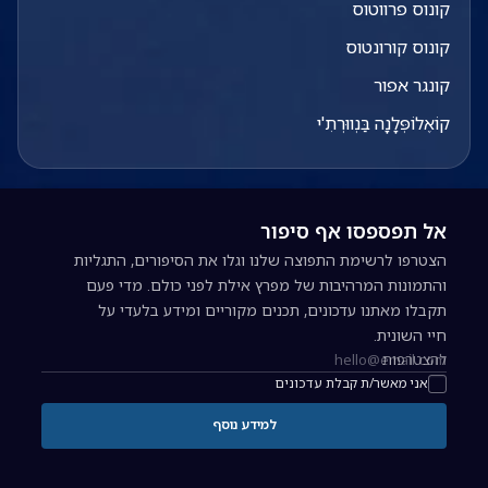
קונוס פרווטוס
קונוס קורונטוס
קונגר אפור
קוֹאֶלוֹפְּלָנָה בַּנְווּרְתִ'י
אל תפספסו אף סיפור
הצטרפו לרשימת התפוצה שלנו וגלו את הסיפורים, התגליות
והתמונות המרהיבות של מפרץ אילת לפני כולם. מדי פעם
תקבלו מאתנו עדכונים, תכנים מקוריים ומידע בלעדי על
חיי השונית.
להצטרפות
כתובת אימייל להרשמה לניוזלטר
אני מאשר/ת קבלת עדכונים
למידע נוסף