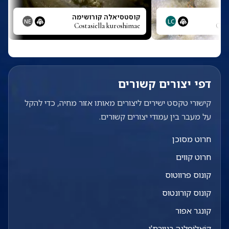
ק
קוסטסיאלה קורושימה
NE
LC
Costasiella kuroshimae
Cory
דפי יצורים קשורים
קישורי טקסט ישירים ליצורים מאותו אזור מחיה, כדי להקל
על מעבר בין עמודי יצורים קשורים.
חרוט מסוכן
חרוט קווים
קונוס פרווטוס
קונוס קורונטוס
קונגר אפור
קוֹאֶלוֹפְּלָנָה בַּנְווּרְתִ'י