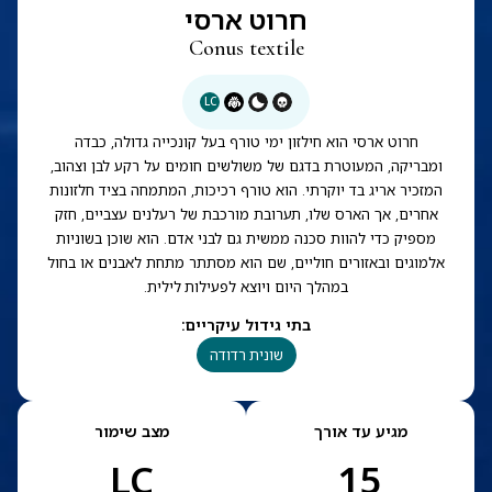
חרוט ארסי
Conus textile
LC
חרוט ארסי הוא חילזון ימי טורף בעל קונכייה גדולה, כבדה
ומבריקה, המעוטרת בדגם של משולשים חומים על רקע לבן וצהוב,
המזכיר אריג בד יוקרתי. הוא טורף רכיכות, המתמחה בציד חלזונות
אחרים, אך הארס שלו, תערובת מורכבת של רעלנים עצביים, חזק
מספיק כדי להוות סכנה ממשית גם לבני אדם. הוא שוכן בשוניות
אלמוגים ובאזורים חוליים, שם הוא מסתתר מתחת לאבנים או בחול
במהלך היום ויוצא לפעילות לילית.
בתי גידול עיקריים
:
שונית רדודה
מגיע עד אורך
מצב שימור
LC
15