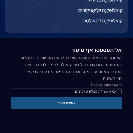
קוֹאֶלוֹפְּלָנָה יוּלִיאָנִיקוֹרוּם
קוֹאֶלוֹפְּלָנָה לִינֵאוֹלָטָה
אל תפספסו אף סיפור
הצטרפו לרשימת התפוצה שלנו וגלו את הסיפורים, התגליות
והתמונות המרהיבות של מפרץ אילת לפני כולם. מדי פעם
תקבלו מאתנו עדכונים, תכנים מקוריים ומידע בלעדי על
חיי השונית.
להצטרפות
כתובת אימייל להרשמה לניוזלטר
אני מאשר/ת קבלת עדכונים
למידע נוסף