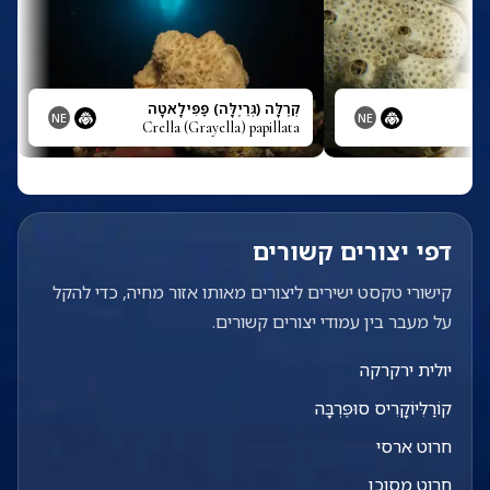
קְרֶלָּה (גְּרֵיֶלָּה) פַּפִּילָאטָה
NE
NE
Crella (Grayella) papillata
דפי יצורים קשורים
קישורי טקסט ישירים ליצורים מאותו אזור מחיה, כדי להקל
על מעבר בין עמודי יצורים קשורים.
יולית ירקרקה
קוֹרַלִּיוֹקָרִיס סוּפֶּרְבָּה
חרוט ארסי
חרוט מסוכן