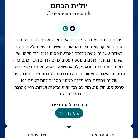
יולית הכתם
Coris caudimacula
LC
יולית הכתם היא דג שונית זריז ואלגנטי, שמעדיף לחיות בקרבת
שוניות על קרקעית חולית או אזורים עשירים באצות ולעיתים גם
בשדות עשב ים. גופה מכוסה בארבעה פסים בגוון ורוד סלמון על
רקע גוף בהיר, לעיתים בתוספת פסים כהים לרוחב הגב, וכתם כהה
בולט בבסיס הזנב שמעניק לה את שמה. ראשה מעוטר בקווים לא
סדירים, והאזור שמאחורי מכסה הזימים כולל כתם שחור מודגש עם
שוליים צהובים. היא ניזונה ממגוון חסרי חוליות קטנים כמו
סרטנונים, חלזונות, תולעים רב־זיפיות וצדפות זעירות. היא מתרבה
בהטלת ביצים.
בתי גידול עיקריים
:
שונית רדודה
מגיע עד אורך
מצב שימור