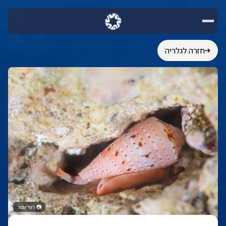
חזרה לגלריה
📷
רפי עמר