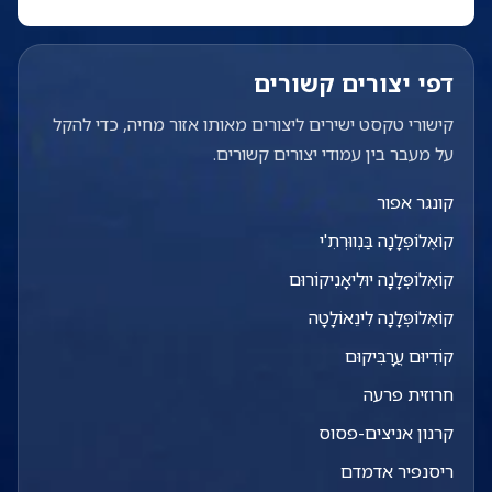
דפי יצורים קשורים
קישורי טקסט ישירים ליצורים מאותו אזור מחיה, כדי להקל
על מעבר בין עמודי יצורים קשורים.
קונגר אפור
קוֹאֶלוֹפְּלָנָה בַּנְווּרְתִ'י
קוֹאֶלוֹפְּלָנָה יוּלִיאָנִיקוֹרוּם
קוֹאֶלוֹפְּלָנָה לִינֵאוֹלָטָה
קוֹדִיוּם עֲרָבִּיקוּם
חרוזית פרעה
קרנון אניצים-פסוס
ריסנפיר אדמדם