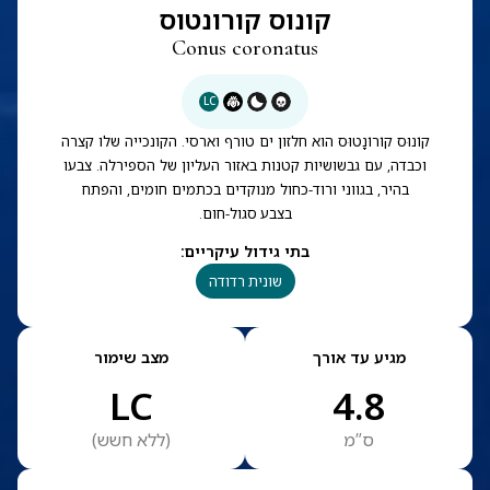
קונוס קורונטוס
Conus coronatus
LC
קוֹנוּס קוֹרוֹנָטוּס הוא חלזון ים טורף וארסי. הקונכייה שלו קצרה
וכבדה, עם גבשושיות קטנות באזור העליון של הספירלה. צבעו
בהיר, בגווני ורוד-כחול מנוקדים בכתמים חומים, והפתח
בצבע סגול-חום.
בתי גידול עיקריים
:
שונית רדודה
מגיע עד אורך
מצב שימור
LC
4.8
ס”מ
(
ללא חשש
)