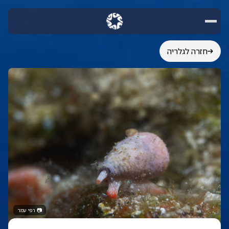
חזרה לגלריה
📷
רפי עמר