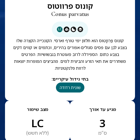
קונוס פרווטוס
Conus parvatus
LC
קוֹנוּס פַּרְווָטוּס הוא חלזון ימי טורף וארסי. הקונכייה הקצרה שלו
בצבע לבן עם פסים סגולים-אפורים בהירים, וכתמים או קווים דקים
בצבע כתום. הספירלה לרוב מעוטרת בגבשושיות. הפרטים
משחררים את תאי הזרע והביצית למים. מהביצים המופרות יוצאות
לרוות פלנקטוניות.
בתי גידול עיקריים
:
שונית רדודה
מגיע עד אורך
מצב שימור
LC
3
ס”מ
(
ללא חשש
)