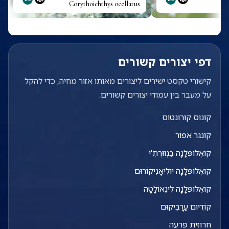
Corythoichthys ocellatus
דפי יצורים קשורים
קישורי טקסט ישירים ליצורים מאותו אזור מחיה, כדי להקל
על מעבר בין עמודי יצורים קשורים.
קונוס קורונטוס
קונגר אפור
קוֹאֶלוֹפְּלָנָה בַּנְווּרְתִ'י
קוֹאֶלוֹפְּלָנָה יוּלִיאָנִיקוֹרוּם
קוֹאֶלוֹפְּלָנָה לִינֵאוֹלָטָה
קוֹדִיוּם עֲרָבִּיקוּם
חרוזית פרעה