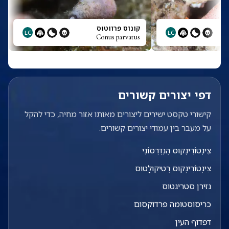
קונוס פרווטוס
LC
LC
Conus parvatus
דפי יצורים קשורים
קישורי טקסט ישירים ליצורים מאותו אזור מחיה, כדי להקל
על מעבר בין עמודי יצורים קשורים.
צִינְטוֹרִינְקוּס הֶנְדֶרְסוֹנִי
צִינְטוֹרִינְקוּס רֶטִיקוּלָטוּס
נזירן סטריגטוס
כריסוסטומה פרדוקסום
דפדוף העין