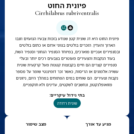
פיונית החוט
Cirrhilabrus rubriventralis
LC
פיונית החוט היא דג שונית קטן שנודע בזכות צבעיו הנועזים וזנבו
הארוך והעדין. הזכרים בולטים בגווני אדום או כתום בולטים
ובסנפירים אנכיים מוארכים, במיוחד הסנפיר הגחוני וסנפיר השת,
בעוד הנקבות והצעירים מעוטרים בצבעים רכים יותר ובעלי
סנפירים קצרים.הם חיים בקבוצות קטנות מעל קרקעית שונית
עשויה אלמוגים או הריסות, כאשר זכר דומיננטי שומר על מספר
נקבות וצעירים. הם שוחים במים הפתוחים במהלך היום, ניזונים
מזואופלנקטון, ונחשבים לשקטים, עדינים ולא תוקפניים.
בתי גידול עיקריים
:
שונית רדודה
מגיע עד אורך
מצב שימור