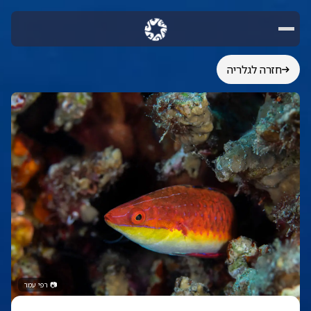
חזרה לגלריה
📷
רפי עמר