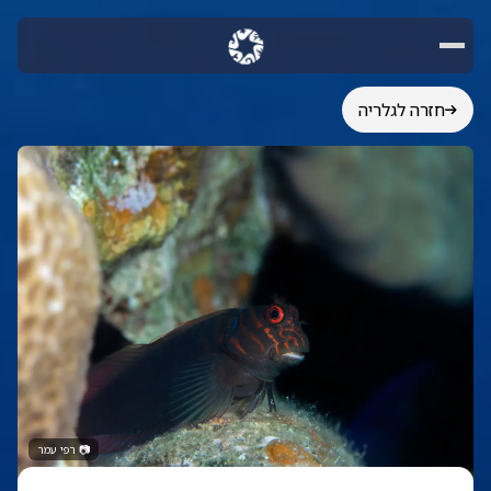
חזרה לגלריה
📷
רפי עמר