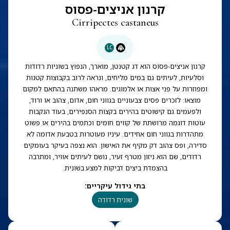
קרנון אניצים-פסוס
Cirripectes castaneus
LC
קרנון אניצים-פסוס הוא דג קטנטן, מוארך, הנפוץ בשוניות רדודות
וסלעיות, לעיתים גם במים מליחים, ונראה לרוב בקבוצות קטנות
ומפוזרות על פני אצות או אלמוגים. מראהו משתנה בהתאם למקום
מוצאו: לזכרים פסים צבעוניים בגווני חום, אדום, צהוב או ורוד,
ולפעמים גם קישוטים בהירים בקצות הסנפירים, בעוד הנקבות
עוטות דוגמה מרושתת של קווים חומים וכתמים בהירים או פשוט
מתהדרות בגווני חום אחידים. עיניו מעוטרות בטבעת אדומה לא
סדירה, ופס צהוב דק מקיף את האישון. הוא נצפה בעיקר בעומקים
רדודים, שם הוא ניזון מטרף זעיר, נושם לעיתים אוויר, ומתרבה
בהצמדת ביצים דביקות למצע בשונית.
בתי גידול עיקריים
:
שונית רדודה