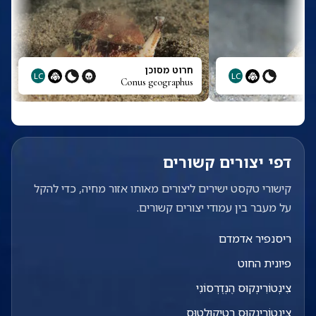
חרוט מסוכן
LC
LC
Conus geographus
דפי יצורים קשורים
קישורי טקסט ישירים ליצורים מאותו אזור מחיה, כדי להקל
על מעבר בין עמודי יצורים קשורים.
ריסנפיר אדמדם
פיונית החוט
צִינְטוֹרִינְקוּס הֶנְדֶרְסוֹנִי
צִינְטוֹרִינְקוּס רֶטִיקוּלָטוּס