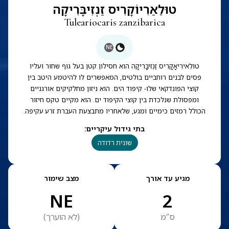
טוּלֵאַרִיוֹקָרִיס זַנְזִיבָּרִיקָה
Tuleariocaris zanzibarica
NE
טוּלֵאירִיאָקָרִיס זַנְזִיבָּרִיקָה הוא חסילון קטן בעל גוף שחור ועליו
פסים לבנים רוחביים בולטים, המאפשרים לו להיטמע היטב בין
קוצי הפונדקאי שלו- קיפוד הים. הוא ניזון מחלקיקים אורגניים
ומפסולת שנלכדת בין קוצי הקיפוד ים. הוא מקיים טקס חיזור
הכולל רמזים כימיים ומגע, שלאחריו מתבצעת העברת זרע עקיפה.
בתי גידול עיקריים
:
שונית רדודה
מגיע עד אורך
מצב שימור
NE
2
ס”מ
(
לא הוערך
)