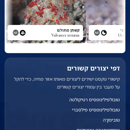
ְּרוּנִי
קשחן מתולם
NE
NE
Valvaster striatus
Urocari
דפי יצורים קשורים
קישורי טקסט ישירים ליצורים מאותו אזור מחיה, כדי להקל
על מעבר בין עמודי יצורים קשורים.
טובולפילינופסיס רטיקולטה
טובולפילינופסיס פילסברי
טוביפורָה