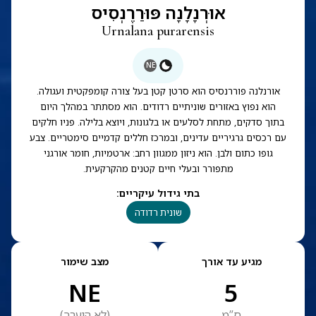
אוּרְנָלָנָה פּוּרַרֶנְסִיס
Urnalana purarensis
NE
אורנלנה פוררנסיס הוא סרטן קטן בעל צורה קומפקטית ועגולה.
הוא נפוץ באזורים שוניתיים רדודים. הוא מסתתר במהלך היום
בתוך סדקים, מתחת לסלעים או בלגונות, ויוצא בלילה. פניו חלקים
עם רכסים גרגיריים עדינים, ובמרכז חללים קדמיים סימטריים. צבע
גופו כתום ולבן. הוא ניזון ממגוון רחב: ארטמיות, חומר אורגני
מתפורר ובעלי חיים קטנים מהקרקעית.
בתי גידול עיקריים
:
שונית רדודה
מגיע עד אורך
מצב שימור
NE
5
ס”מ
(
לא הוערך
)