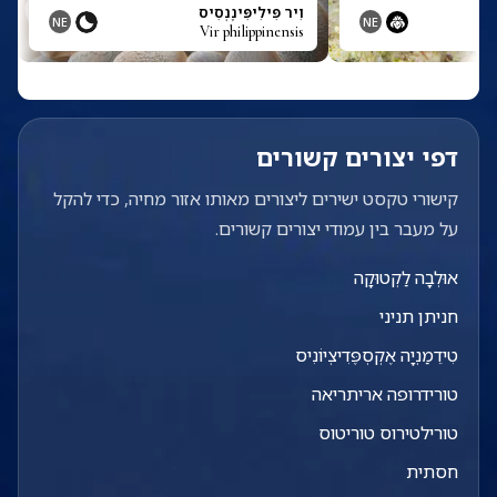
זה
וִיר פִּילִיפִּּינֶנְסִיס
NE
NE
Vir philippinensis
V
דפי יצורים קשורים
קישורי טקסט ישירים ליצורים מאותו אזור מחיה, כדי להקל
על מעבר בין עמודי יצורים קשורים.
אוּלְבָה לַקְטוּקָה
חניתן תניני
טִידֵמַנְיָה אֶקְסְפֶּדִיצְיוֹנִיס
טורידרופה אריתריאה
טורילטירוס טוריטוס
חסתית