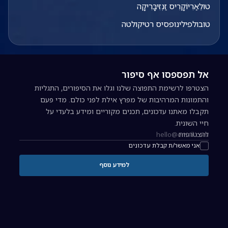
טוּלֵאַרִיוֹקָרִיס זַנְזִיבָּרִיקָה
טובולפילינופסיס רטיקולטה
אל תפספסו אף סיפור
הצטרפו לרשימת התפוצה שלנו וגלו את הסיפורים, התגליות
והתמונות המרהיבות של מפרץ אילת לפני כולם. מדי פעם
תקבלו מאתנו עדכונים, תכנים מקוריים ומידע בלעדי על
חיי השונית.
להצטרפות
כתובת אימייל להרשמה לניוזלטר
אני מאשר/ת קבלת עדכונים
למידע נוסף