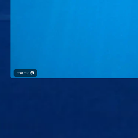
📷
רפי עמר