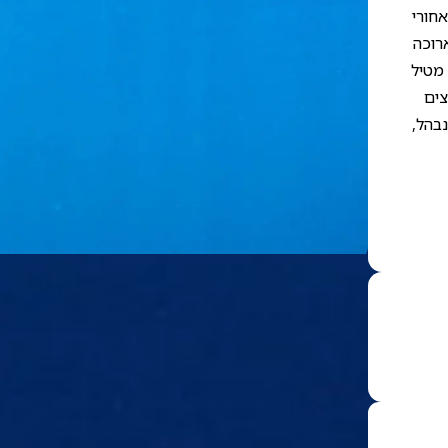
אחורי
רוכה
 מטיל
צים
נבהל,