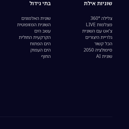
שוניות אילת
בתי גידול
צלילה 360°
שונית האלמוגים
מצלמות LIVE
השונית המזופוטית
צ'אט עם השונית
עשב הים
גלריית היצורים
הקרקעית החולית
הכל קשור
הים הפתוח
סימולציה 2050
הים העמוק
שונית AI
החוף