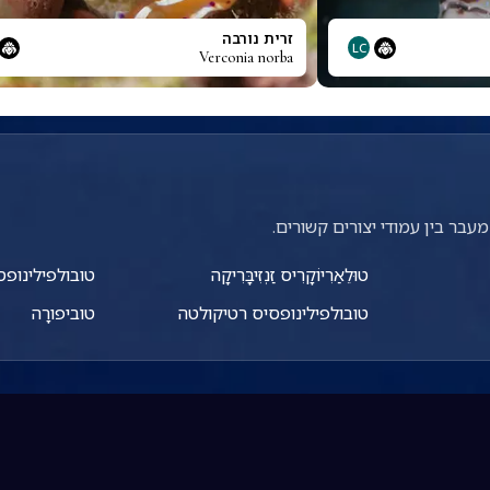
זרית נורבה
LC
Verconia norba
עבר בין עמודי יצורים קשורים.
טוּלֵאַרִיוֹקָרִיס זַנְזִיבָּרִיקָה
טובולפילינופס
טובולפילינופסיס רטיקולטה
טוביפורָה