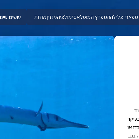
ספארי צלילה
המפרץ המופלא
סימולציה
מגזין
אודות
עושים שינוי
ות
בעיקר
דו או
ה בגב