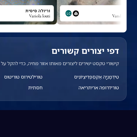
ורו
וריולה סיסית
LC
Variola louti
Vanderhorsti
דפי יצורים קשורים
קישורי טקסט ישירים ליצורים מאותו אזור מחיה, כדי להקל על מ
טִידֵמַנְיָה אֶקְסְפֶּדִיצְיוֹנִיס
טורילטירוס טוריטוס
טורידרופה אריתריאה
חסתית