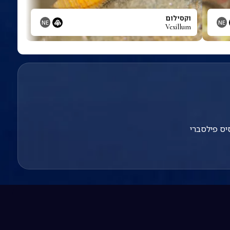
וקסילום
NE
NE
Vexillum
יס פילסברי