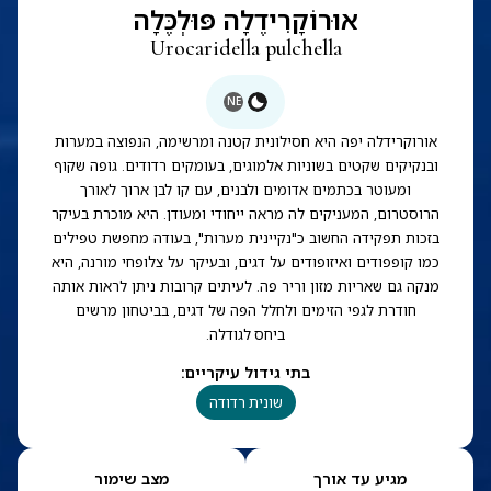
אוּרוֹקָרִידֶלָה פּוּלְכֶּלָה
Urocaridella pulchella
NE
אורוקרידלה יפה היא חסילונית קטנה ומרשימה, הנפוצה במערות
ובנקיקים שקטים בשוניות אלמוגים, בעומקים רדודים. גופה שקוף
ומעוטר בכתמים אדומים ולבנים, עם קו לבן ארוך לאורך
הרוסטרום, המעניקים לה מראה ייחודי ומעודן. היא מוכרת בעיקר
בזכות תפקידה החשוב כ"נקיינית מערות", בעודה מחפשת טפילים
כמו קופפודים ואיזופודים על דגים, ובעיקר על צלופחי מורנה, היא
מנקה גם שאריות מזון וריר פה. לעיתים קרובות ניתן לראות אותה
חודרת לגפי הזימים ולחלל הפה של דגים, בביטחון מרשים
ביחס לגודלה.
בתי גידול עיקריים
:
שונית רדודה
מגיע עד אורך
מצב שימור