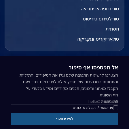
טורידרופה אריתריאה
טורילטירוס טוריטוס
חסתית
טוּלֵאַרִיוֹקָרִיס זַנְזִיבָּרִיקָה
אל תפספסו אף סיפור
הצטרפו לרשימת התפוצה שלנו וגלו את הסיפורים, התגליות
והתמונות המרהיבות של מפרץ אילת לפני כולם. מדי פעם
תקבלו מאתנו עדכונים, תכנים מקוריים ומידע בלעדי על
חיי השונית.
להצטרפות
כתובת אימייל להרשמה לניוזלטר
אני מאשר/ת קבלת עדכונים
למידע נוסף