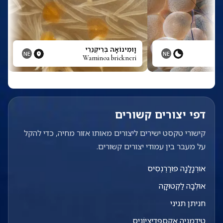
וָומִינוֹאָה בְּרִיקְנֵרִי
NE
NE
Waminoa brickneri
דפי יצורים קשורים
קישורי טקסט ישירים ליצורים מאותו אזור מחיה, כדי להקל
על מעבר בין עמודי יצורים קשורים.
אוּרְנָלָנָה פּוּרַרֶנְסִיס
אוּלְבָה לַקְטוּקָה
חניתן תניני
טִידֵמַנְיָה אֶקְסְפֶּדִיצְיוֹנִיס