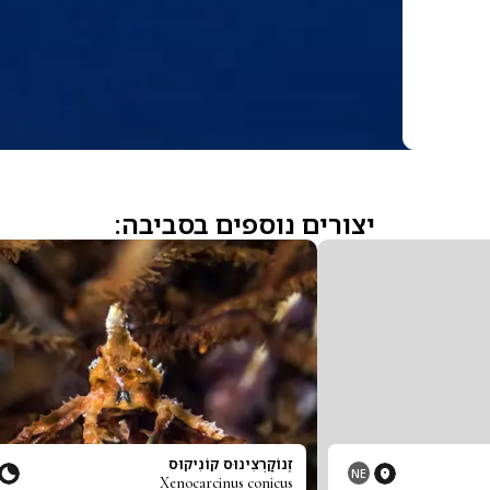
יצורים נוספים בסביבה:
זֶנוֹקַרְצִינוּס קוֹנִיקוּס
NE
Xenocarcinus conicus