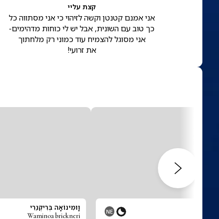
קצת עליי
אני אמנם קטנטן וקשה לזיהוי כי אני מסתווה כל
כך טוב עם השונית, אבל יש לי כוחות מדהימים-
אני מסוגל להצמיח עוד כמוני רק מלחתוך
את זרועי!
ינֶנְסִיס
וָומִינוֹאָה בְּרִיקְנֵרִי
NE
Waminoa brickneri
Vir ph