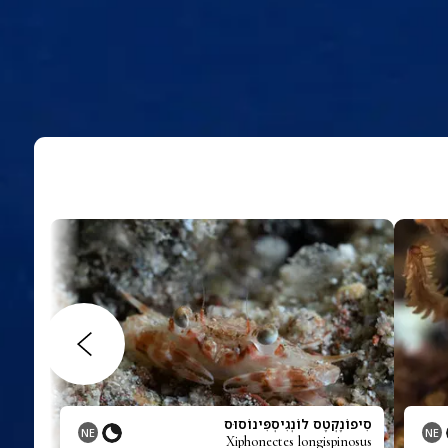
סִיפוֹנֶקְטֶס לוֹנְגִיסְפִּינוֹסוּס
NE
NE
Xiphonectes longispinosus