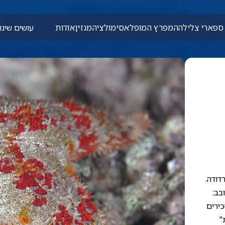
ספארי צלילה
המפרץ המופלא
סימולציה
מגזין
אודות
עושים שינוי
דודה.
בב:
כירים
"