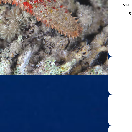
 הוא
ו