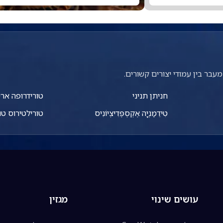
עבר בין עמודי יצורים קשורים.
חניתן תניני
טורידרופה אר
טִידֵמַנְיָה אֶקְסְפֶּדִיצְיוֹנִיס
טורילטירוס טו
עושים שינוי
מגזין