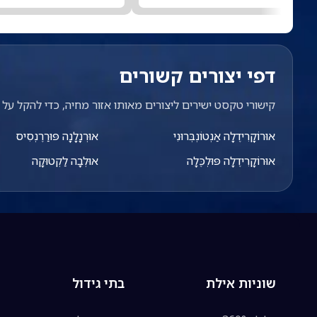
דפי יצורים קשורים
קישורי טקסט ישירים ליצורים מאותו אזור מחיה, כדי להקל על מ
אוּרוֹקָרִידֶלָה אַנְטוֹנְבְּרוּנִי
אוּרְנָלָנָה פּוּרַרֶנְסִיס
אוּרוֹקָרִידֶלָה פּוּלְכֶּלָה
אוּלְבָה לַקְטוּקָה
שוניות אילת
בתי גידול