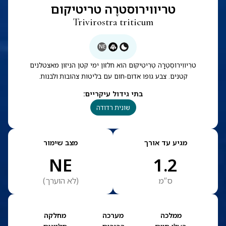
טריווירוסטרָה טריטיקום
Trivirostra triticum
NE
טרִיווִירוֹסְטְרָה טְרִיטִיקוּם הוא חלזון ימי קטן הניזון מאצטלנים
קטנים. צבע גופו אדום-חום עם בליטות צהובות ולבנות.
בתי גידול עיקריים
:
שונית רדודה
מגיע עד אורך
מצב שימור
NE
1.2
ס”מ
(
לא הוערך
)
ממלכה
מערכה
מחלקה