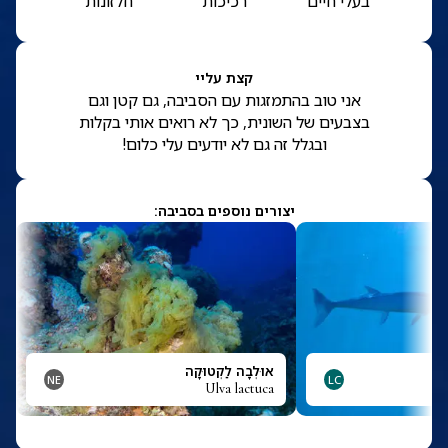
בעלי חיים
רכיכות
חלזונות
קצת עליי
אני טוב בהתמזגות עם הסביבה, גם קטן וגם
בצבעים של השונית, כך לא רואים אותי בקלות
ובגלל זה גם לא יודעים עלי כלום!
יצורים נוספים בסביבה:
אוּלְבָה לַקְטוּקָה
NE
LC
Ulva lactuca
T