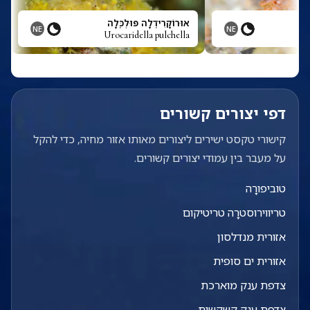
אוּרוֹקָרִידֶלָה פּוּלְכֶּלָה
NE
NE
Urocaridella pulchella
U
דפי יצורים קשורים
קישורי טקסט ישירים ליצורים מאותו אזור מחיה, כדי להקל
על מעבר בין עמודי יצורים קשורים.
טוביפורָה
טריווירוסטרָה טריטיקום
אזורית מנדלסון
אזורית ים סופית
צדפת ענק מוארכת
צדפת ענק קשקשית