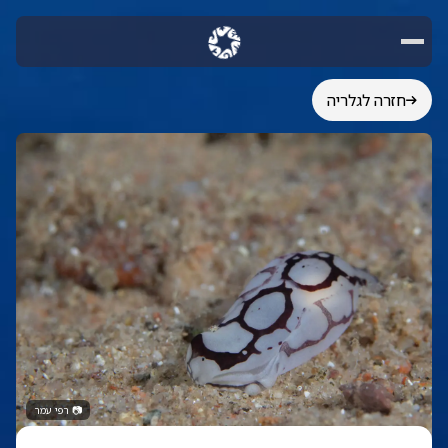
חזרה לגלריה
📷
רפי עמר