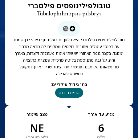
טובולפילינופסיס פילסברי
Tubulophilinopsis pilsbryi
NE
טובולפילינופסיס פילסברי היא חלזון ים בעלת גוף בצבע לבן-שמנת
עם דפוסי עיגולים שחורים בולטים שמקנים לה מראה מרהיב
ומנוגד. בקצה גופה האחורי יש שתי אונות מעוגלות וקצרות, באורך
זהה. על גבה מתנוססת בליטה מרכזית שנוצרת כתוצאה
מהימצאותו של מבנה פנימי ייחוד: צינור שרירי ארוך ומקופל
המשמש לאכילה.
בתי גידול עיקריים
:
שונית רדודה
מגיע עד אורך
מצב שימור
NE
6
ס”מ
(
לא הוערך
)