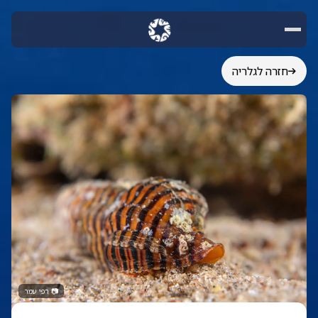
חזרה לגלריה
📷
רפי עמר