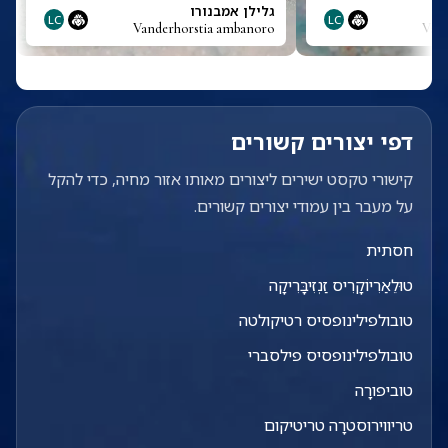
גלילן אמבנורו
LC
LC
Vanderhorstia ambanoro
Vand
דפי יצורים קשורים
קישורי טקסט ישירים ליצורים מאותו אזור מחיה, כדי להקל
על מעבר בין עמודי יצורים קשורים.
חסתית
טוּלֵאַרִיוֹקָרִיס זַנְזִיבָּרִיקָה
טובולפילינופסיס רטיקולטה
טובולפילינופסיס פילסברי
טוביפורָה
טריווירוסטרָה טריטיקום