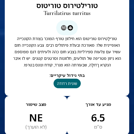
טורילטירוס טוריטוס
Turrilatirus turritus
NE
טוּרִילָטִירוּס טוּרִיטוּס הוא חילזון טורף המוכר בצורת הקונכייה
האופיינית שלו: מאורכת ובעלת פיתולים רבים. צבע הקונכייה חום
עשיר עם צלעות ספירליות בצבע חום כהה ולעיתים דגם מפוספס.
הוא ניזון מטריפה של תולעים, חלזונות וסרטנים קטנים. יש לו איבר
הנקרא רָדוּלָה, שבעזרתה הוא מגרד, קודח ונוגס בטרפו.
בתי גידול עיקריים
:
שונית רדודה
מגיע עד אורך
מצב שימור
NE
6.5
ס”מ
(
לא הוערך
)