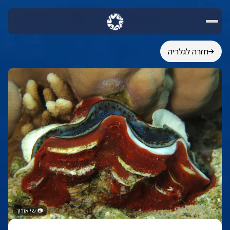
חזרה לגלריה
📷
שי אורון