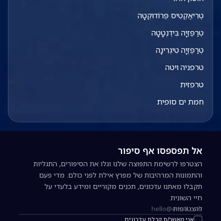
טְרִיאַקְטִיס פְּרוֹדוּקְטָה
טְרַפֶּזְיָה בִּידֶנְטָטָה
טְרַפֶּזְיָה טִיגְרִינָה
טרפניה ויטה
טרפזית
חמת ים סופית
אל תפספסו אף סיפור
הצטרפו לרשימת התפוצה שלנו וגלו את הסיפורים, התגליות
והתמונות המרהיבות של מפרץ אילת לפני כולם. מדי פעם
תקבלו מאתנו עדכונים, תכנים מקוריים ומידע בלעדי על
חיי השונית.
להצטרפות
כתובת אימייל להרשמה לניוזלטר
אני מאשר/ת קבלת עדכונים