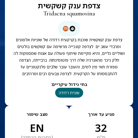
צדפת ענק קשקשית
Tridacna squamosina
EN
צדפת ענק קשקשית שוכנת בקרקעית רדודה של שוניות אלמוגים
ומרבדי עשב ים. לצדפה קונכייה מרשימה עם קשקשים בולטים
ושוליים גליים, והיא מקיימת שיתוף פעולה עם אצות שמספקות לה
חלק ניכר מהאנרגיה שלה דרך פוטוסינתזה. ברבייתה, הצדפה
מפזרת תאי מין למים, והעובר עובר שלבים פלנקטוניים עד
להתבססותו על הקרקעית. לצדפה צבעים רבים ומרהיבים.
בתי גידול עיקריים
:
שונית רדודה
מגיע עד אורך
מצב שימור
EN
32
ס”מ
(
בסכנת הכחדה
)