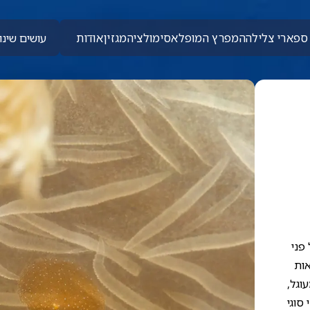
ספארי צלילה
המפרץ המופלא
סימולציה
מגזין
אודות
עושים שינוי
פני
אות
וגל,
סוגי