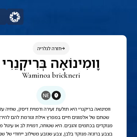
חזרה לגלריה
וָומִינוֹאָה בְּרִיקְנֵרִי
Waminoa brickneri
NE
וומינואה בריקנרי היא תולעת זעירה ודמוית דיסק, שחיה על 
שטחם של אלמוגים חיים במפרץ אילת וגורמת להם להיר
מנוקדים בכתמים זהובים. היא שטוחה, דמוית לב או עיגול מע
בצבע ברונזה מנוקד בלבן, צבע שנובע משילוב ייחודי של שני 