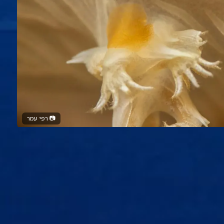
📷
רפי עמר