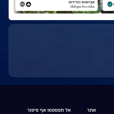
אבדופוס הורידוס
DD
LC
Abdopus horridus
אתר
אל תפספסו אף סיפור