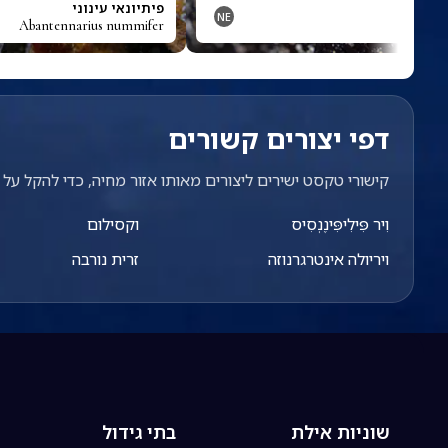
יָה רֶקְס
פיתיונאי עינוני
NE
Abantennarius nummifer
Zenopo
דפי יצורים קשורים
קישורי טקסט ישירים ליצורים מאותו אזור מחיה, כדי להקל על מ
וִיר פִּילִיפִּּינֶנְסִיס
וקסילום
ויריולה אינטרגרנוזה
זרית נורבה
שוניות אילת
בתי גידול