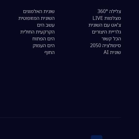
צלילה 360°
שונית האלמוגים
מצלמות LIVE
השונית המזופוטית
צ'אט עם השונית
עשב הים
גלריית היצורים
הקרקעית החולית
הכל קשור
הים הפתוח
סימולציה 2050
הים העמוק
שונית AI
החוף