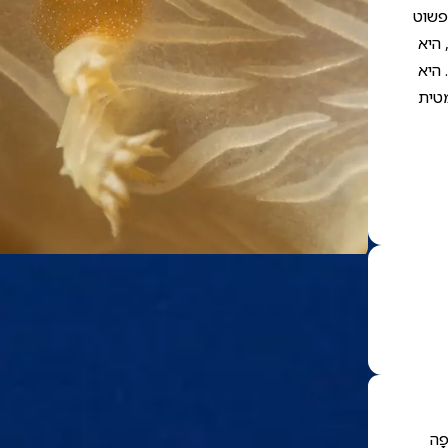
פשוט
 היא
 היא
מטית
פָה