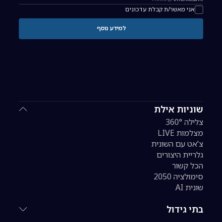
כתובת אימייל להרשמה לניוזלטר
אני מאשר/ת קבלת עדכונים
למידע נוסף
שוניות אילת
צלילה 360°
מצלמות LIVE
צ'אט עם השונית
גלריית היצורים
הכל קשור
סימולציה 2050
שונית AI
בתי גידול