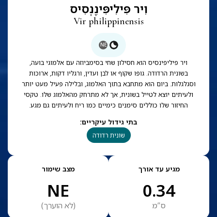
וִיר פִּילִיפִּּינֶנְסִיס
Vir philippinensis
NE
ויר פיליפינסיס הוא חסילון שחי בסימביוזה עם אלמוגי בועה,
בשונית הרדודה. גופו שקוף או לבן ועדין, ורגליו דקות, ארוכות
וסגלגלות. ביום הוא מתחבא בתוך האלמוג, ובלילה פעיל מעט יותר
ולעיתים יוצא לטייל בשונית, אך לא מתרחק מהאלמוג שלו. טקסי
החיזור שלו כוללים סימנים כימיים כמו ריח ולעיתים גם מגע.
בתי גידול עיקריים
:
שונית רדודה
מגיע עד אורך
מצב שימור
NE
0.34
ס”מ
(
לא הוערך
)