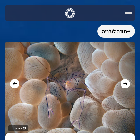
חזרה לגלריה
📷
שי אורון