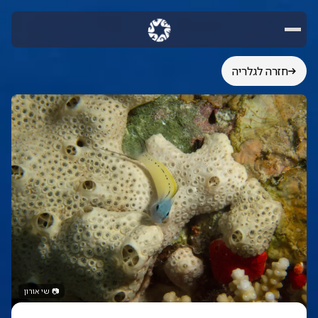
חזרה לגלריה
📷
שי אורון