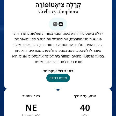
קְרֶלָּה צִיאָטוֹפוֹרָה
Crella cyathophora
NE
קרלה ציאנטופורה הוא ספוג המצוי בשוניות האלמוגים הרדודות.
פני שטח שלו מחורצים, מה שמגדיל את השטח שלו ומשפר את
יעילות הסינון שלו. צבעו משתנה בין גווני חום, צהוב ואפור, שילוב
שעוזר לו להיטמע היטב בסביבתו ולהימנע מטורפים. הוא ניזון
בסינון פלנקטון מהמים ומהווה בית למיקרואורגניזמים שונים. הוא
תורם רבות למגוון הביולוגי בשונית.
בתי גידול עיקריים
:
שונית רדודה
מגיע עד אורך
מצב שימור
NE
40
ס”מ
(
לא הוערך
)