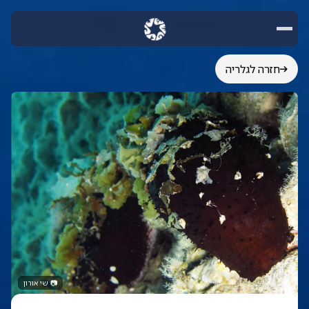
חזרה לגלריה
📷
שי אורון