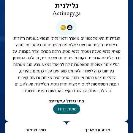
גלילנית
Actinopyga
VU
הגלילנית היא מלפפון ים מוארך ודמוי גליל, הנפוץ בשוניות רדודות,
באזורים חוליים עם שברי אלמוגים ולעיתים גם בעשב ימי. גופה
קשתי כלפי מעלה ושטוח כלפי מטה, רחבה במרכז וצרה בקצוות. על
גבה בליטות ארוכות ודקות ולעיתים גם שכבת ריר, ובחלקה התחתון
רגלי צינור צפופות המאפשרות לה להיאחז במצע. צבע הגב משתנה
בין חום כהה לשחור ולעיתים מופיעים עליו כתמים בהירים,
לרגליים צבע כתום או צהוב. סביב הפה מצויות זרועות קצרות
ועבות המשמשות לאיסוף אצות ומזון נוסף. הגלילנית פעילה ביום
ובלילה, ומתרבה בעונת הקיץ באמצעות הפריה חיצונית.
בתי גידול עיקריים
:
שונית רדודה
מגיע עד אורך
מצב שימור