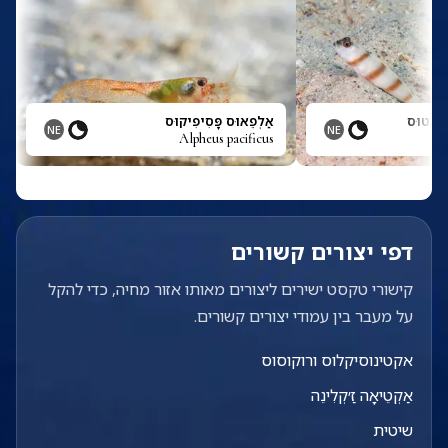
ִיאָטוּס
אַלְפֵאוּס פָּסִיפִיקוּס
NE
NE
Alpheus pacificus
Al
דפי יצורים קשורים
קישורי טקסט ישירים ליצורים מאותו אזור מחיה, כדי להקל
על מעבר בין עמודי יצורים קשורים.
אקטינוסיקלוס ורוקוסוס
אַקְטֵיאָה זַ׳קְלִינֵה
שיטית