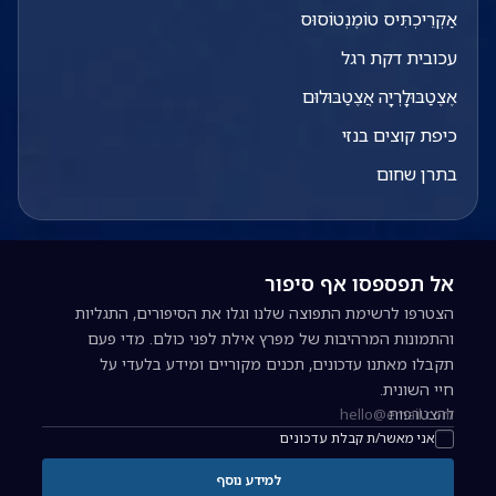
אַקְרֵיכְתִּיס טוֹמֶנְטוֹסוּס
עכובית דקת רגל
אֶצֶטַבּוּלָרְיָה אֲצֶטַבּוּלוּם
כיפת קוצים בנזי
בתרן שחום
אל תפספסו אף סיפור
הצטרפו לרשימת התפוצה שלנו וגלו את הסיפורים, התגליות
והתמונות המרהיבות של מפרץ אילת לפני כולם. מדי פעם
תקבלו מאתנו עדכונים, תכנים מקוריים ומידע בלעדי על
חיי השונית.
להצטרפות
כתובת אימייל להרשמה לניוזלטר
אני מאשר/ת קבלת עדכונים
למידע נוסף