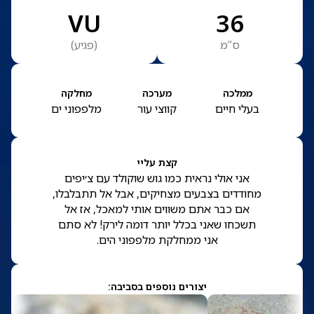
VU
36
ס”מ
(
פגיע
)
ממלכה
מערכה
מחלקה
בעלי חיים
קווצי עור
מלפפוני ים
קצת עליי
אני אולי נראית כמו גוש שוקולד עם צ׳יפים
מחודדים בצבעים מצחיקים, אבל אל תתבלבלו,
אם כבר אתם משווים אותי למאכל, אז אל
תשכחו שאני בכלל יותר דומה לירק! לא סתם
אני ממחלקת מלפפוני הים.
יצורים נוספים בסביבה: