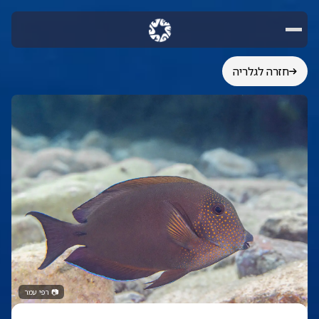
חזרה לגלריה
📷
רפי עמר