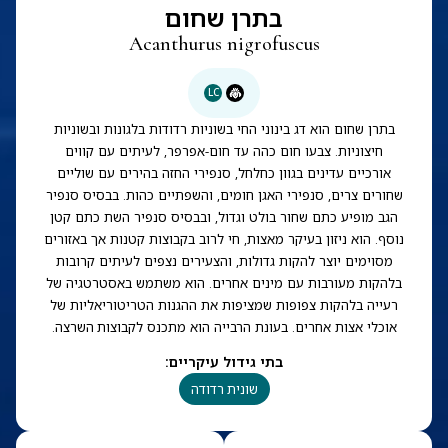
בתרן שחום
Acanthurus nigrofuscus
LC
בתרן שחום הוא דג בינוני החי בשוניות רדודות בלגונות ובשוניות
חיצוניות. צבעו חום כהה עד חום-אפרפר, לעיתים עם קווים
אורכיים עדינים בגוון כחלחל, סנפירי החזה בהירים עם שוליים
שחורים צרים, סנפירי האגן חומים, והשפתיים כהות. בבסיס סנפיר
הגב מופיע כתם שחור בולט וגדול, ובבסיס סנפיר השת כתם קטן
נוסף. הוא ניזון בעיקר מאצות, חי לרוב בקבוצות קטנות אך באזורים
מסוימים יוצר להקות גדולות, והצעירים נצפים לעיתים קרובות
בלהקות מעורבות עם מינים אחרים. הוא משתמש באסטרטגיה של
רעייה בלהקות צפופות שמציפות את ההגנות הטריטוריאליות של
אוכלי אצות אחרים. בעונת הרבייה הוא מתכנס לקבוצות השרצה.
בתי גידול עיקריים
:
שונית רדודה