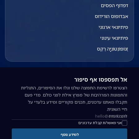
דפדוף הפסים
אבדופוס הורידוס
פיתיונאי ארגוני
פיתיונאי עינוני
זֶנוֹפּוֹנְטוֹנִיָה רֶקְס
אל תפספסו אף סיפור
הצטרפו לרשימת התפוצה שלנו וגלו את הסיפורים, התגליות
והתמונות המרהיבות של מפרץ אילת לפני כולם. מדי פעם
תקבלו מאתנו עדכונים, תכנים מקוריים ומידע בלעדי על
חיי השונית.
להצטרפות
כתובת אימייל להרשמה לניוזלטר
אני מאשר/ת קבלת עדכונים
למידע נוסף