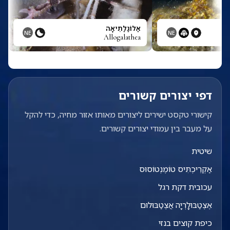
אַלוֹגַלַתֵיאָה
NE
NE
Allogalathea
דפי יצורים קשורים
קישורי טקסט ישירים ליצורים מאותו אזור מחיה, כדי להקל
על מעבר בין עמודי יצורים קשורים.
שיטית
אַקְרֵיכְתִּיס טוֹמֶנְטוֹסוּס
עכובית דקת רגל
אֶצֶטַבּוּלָרְיָה אֲצֶטַבּוּלוּם
כיפת קוצים בנזי