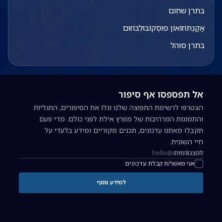
בתרן שחום
אַקַנְתּוֹזוֹאוֹן פוּסְקוֹבּוּלְבּוֹזוּם
בתרן סוהל
אל תפספסו אף סיפור
הצטרפו לרשימת התפוצה שלנו וגלו את הסיפורים, התגליות
והתמונות המרהיבות של מפרץ אילת לפני כולם. מדי פעם
תקבלו מאתנו עדכונים, תכנים מקוריים ומידע בלעדי על
חיי השונית.
להצטרפות
כתובת אימייל להרשמה לניוזלטר
אני מאשר/ת קבלת עדכונים
למידע נוסף