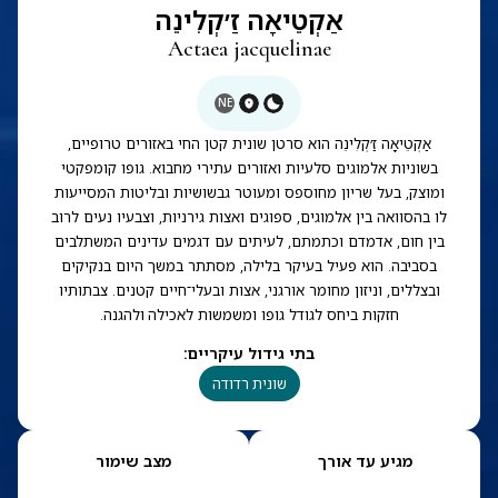
אַקְטֵיאָה זַ׳קְלִינֵה
Actaea jacquelinae
NE
אַקְטֵיאָה זַ׳קְלִינֵה הוא סרטן שונית קטן החי באזורים טרופיים,
בשוניות אלמוגים סלעיות ואזורים עתירי מחבוא. גופו קומפקטי
ומוצק, בעל שריון מחוספס ומעוטר גבשושיות ובליטות המסייעות
לו בהסוואה בין אלמוגים, ספוגים ואצות גירניות, וצבעיו נעים לרוב
בין חום, אדמדם וכתמתם, לעיתים עם דגמים עדינים המשתלבים
בסביבה. הוא פעיל בעיקר בלילה, מסתתר במשך היום בנקיקים
ובצללים, וניזון מחומר אורגני, אצות ובעלי־חיים קטנים. צבתותיו
חזקות ביחס לגודל גופו ומשמשות לאכילה ולהגנה.
בתי גידול עיקריים
:
שונית רדודה
מגיע עד אורך
מצב שימור