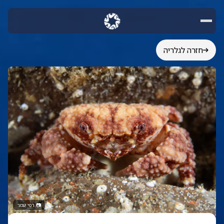
חזרה לגלריה
📷
רפי עמר