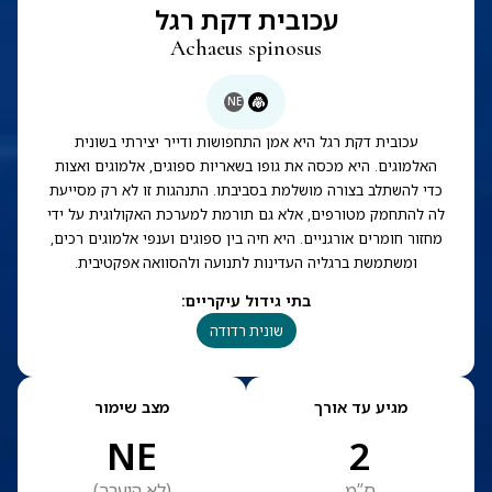
עכובית דקת רגל
Achaeus spinosus
NE
עכובית דקת רגל היא אמן התחפושות ודייר יצירתי בשונית
האלמוגים. היא מכסה את גופו בשאריות ספוגים, אלמוגים ואצות
כדי להשתלב בצורה מושלמת בסביבתו. התנהגות זו לא רק מסייעת
לה להתחמק מטורפים, אלא גם תורמת למערכת האקולוגית על ידי
מחזור חומרים אורגניים. היא חיה בין ספוגים וענפי אלמוגים רכים,
ומשתמשת ברגליה העדינות לתנועה ולהסוואה אפקטיבית.
בתי גידול עיקריים
:
שונית רדודה
מגיע עד אורך
מצב שימור
NE
2
ס”מ
(
לא הוערך
)