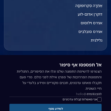
אֶתְרָה סְקְרוּפּוֹסָה
דוקרן אדום-לוע
אגירס וילוסוס
אגירס סובלביס
גלילנית
אל תפספסו אף סיפור
הצטרפו לרשימת התפוצה שלנו וגלו את הסיפורים, התגליות
והתמונות המרהיבות של מפרץ אילת לפני כולם. מדי פעם
תקבלו מאתנו עדכונים, תכנים מקוריים ומידע בלעדי על
חיי השונית.
להצטרפות
כתובת אימייל להרשמה לניוזלטר
אני מאשר/ת קבלת עדכונים
למידע נוסף