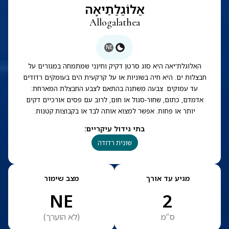
אַלוֹגַלַתֵיאָה
Allogalathea
NE
האלוגלת'יאה היא סוג סרטן דקיק וחינני שמתמחה במגורים על
חבצלות ים. היא חיה בשוניות או על קרקעית הים בעומקים רדודים
עד עמוקים. צבעה משתנה בהתאם לצבע החבצלת המארחת:
אדמדם, כתום, שחור-סגול או חום, לרוב עם פסים אורכיים דקים
יותר או פחות. אפשר למצוא אותה לבד או בקבוצות קטנות.
בתי גידול עיקריים
:
שונית רדודה
מגיע עד אורך
מצב שימור
NE
2
ס”מ
(
לא הוערך
)