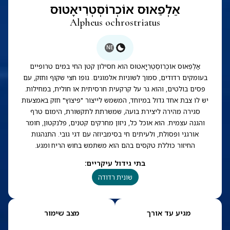
אַלְפֵאוּס אוֹכְרוֹסְטְרִיאָטוּס
Alpheus ochrostriatus
NE
אַלְפֵאוּס אוֹכְרוֹסְטְרִיָאטוּס הוא חסילון קטן החי במים טרופיים
בעומקים רדודים, סמוך לשוניות אלמוגים. גופו חצי שקוף וחזק, עם
פסים בולטים, והוא גר על קרקעית חרסיתית או חולית, במחילות.
יש לו צבת אחד גדול במיוחד, המשמש לייצור "פיצוץ" חזק באמצעות
סגירה מהירה ליצירת בועה, שמשרתת לתקשורת, הימום טרף
והגנה עצמית. הוא אוכל כל, ניזון מחרקים קטנים, פלנקטון, חומר
אורגני ופסולת, ולעיתים חי בסימביוזה עם דגי גובי. התנהגות
החיזור כוללת טקסים בהם הוא משתמש בחוש הריח ומגע.
בתי גידול עיקריים
:
שונית רדודה
מגיע עד אורך
מצב שימור