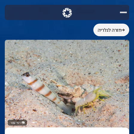
חזרה לגלריה
📷
רפי עמר