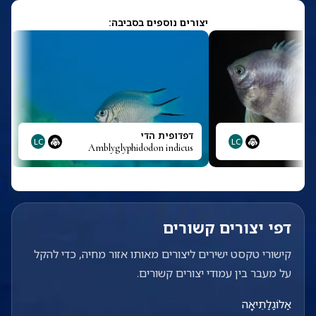
יצורים נוספים בסביבה:
דפדופית הדי
LC
LC
Amblyglyphidodon indicus
Am
דפי יצורים קשורים
קישורי טקסט ישירים ליצורים מאותו אזור מחיה, כדי להקל
על מעבר בין עמודי יצורים קשורים.
אַלוֹגַלַתֵיאָה