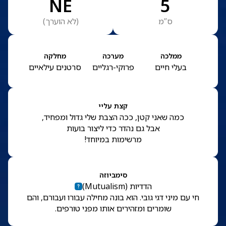
NE
5
ס”מ
(
לא הוערך
)
ממלכה
מערכה
מחלקה
בעלי חיים
פרוקי-רגליים
סרטנים עילאיים
קצת עליי
כמה שאני קטן, ככה הצבת שלי גדול ומפחיד,
אבל גם נהדר כדי ליצור בועות
מרשימות במיוחד!
סימביוזה
הדדיות
(
Mutualism
)
חי עם מיני דגי גובי. הוא בונה מחילה עבורו ועבורם, והם
שומרים ומזהירים אותו מפני טורפים.