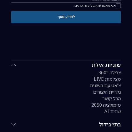
כתובת אימייל להרשמה לניוזלטר
אני מאשר/ת קבלת עדכונים
למידע נוסף
שוניות אילת
צלילה 360°
מצלמות LIVE
צ'אט עם השונית
גלריית היצורים
הכל קשור
סימולציה 2050
שונית AI
בתי גידול