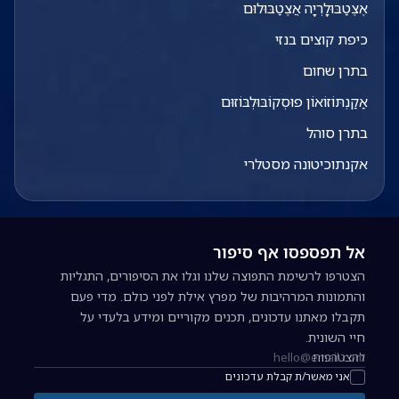
אֶצֶטַבּוּלָרְיָה אֲצֶטַבּוּלוּם
כיפת קוצים בנזי
בתרן שחום
אַקַנְתּוֹזוֹאוֹן פוּסְקוֹבּוּלְבּוֹזוּם
בתרן סוהל
אקנתוכיטונה מסטלרי
אל תפספסו אף סיפור
הצטרפו לרשימת התפוצה שלנו וגלו את הסיפורים, התגליות
והתמונות המרהיבות של מפרץ אילת לפני כולם. מדי פעם
תקבלו מאתנו עדכונים, תכנים מקוריים ומידע בלעדי על
חיי השונית.
להצטרפות
כתובת אימייל להרשמה לניוזלטר
אני מאשר/ת קבלת עדכונים