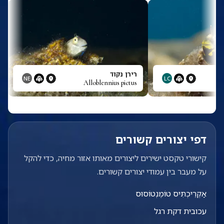
רירן נקוד
NE
LC
Alloblennius pictus
All
דפי יצורים קשורים
קישורי טקסט ישירים ליצורים מאותו אזור מחיה, כדי להקל
על מעבר בין עמודי יצורים קשורים.
אַקְרֵיכְתִּיס טוֹמֶנְטוֹסוּס
עכובית דקת רגל