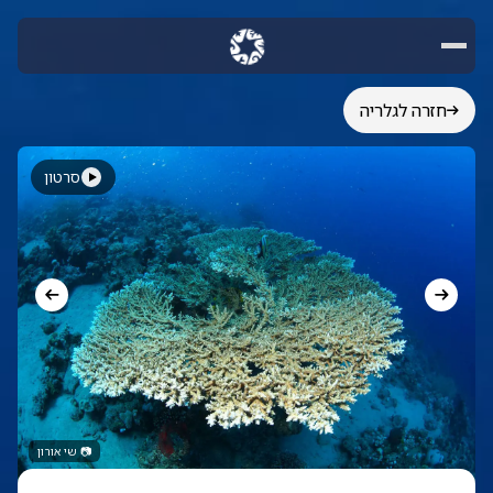
חזרה לגלריה
סרטון
📷
שי אורון