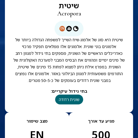
שיטית
Acropora
EN
שיטית היא סוג של אלמוג-שיח השייך למשפחה הגדולה ביותר של
אלמוגים בוני שונית. אלמוגים אלו ממלאים תפקיד מרכזי
כאדריכלים הראשיים של השונית, מספקים בתי גידול למגוון רחב
של מינים ימיים ומהווים את הבסיס המבני למערכת האקולוגית של
השונית. במפרץ אילת ניתן למצוא לפחות 15 מינים של שיטית,
התורמים משמעותית למגוון הביולוגי באזור. אלמוגים אלו נפוצים
במבני שונית רדודים בעומקים של כ-5–50 מטרים.
בתי גידול עיקריים
:
שונית רדודה
מגיע עד אורך
מצב שימור
EN
500