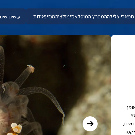
ספארי צלילה
המפרץ המופלא
סימולציה
מגזין
אודות
עושים שינוי
ופן
י
רשים,
קטן.