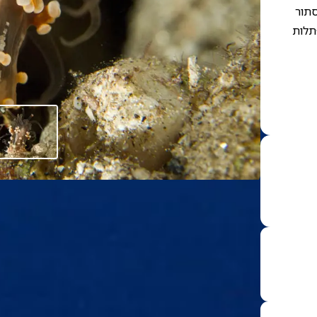
סתור
תלות