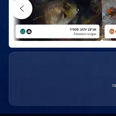
אניצן זהוב סנפיר
LC
EN
Amanses scopas
נֵה