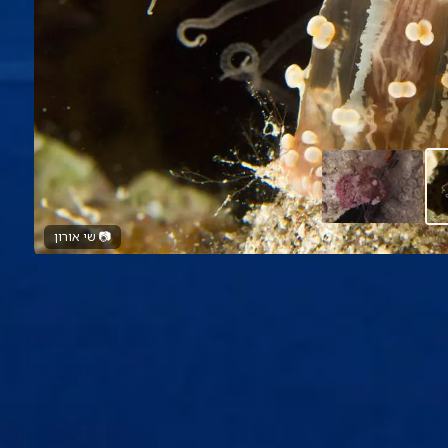
📷
שי אורון