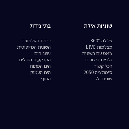
שוניות אילת
בתי גידול
צלילה 360°
שונית האלמוגים
מצלמות LIVE
השונית המזופוטית
צ'אט עם השונית
עשב הים
גלריית היצורים
הקרקעית החולית
הכל קשור
הים הפתוח
סימולציה 2050
הים העמוק
שונית AI
החוף