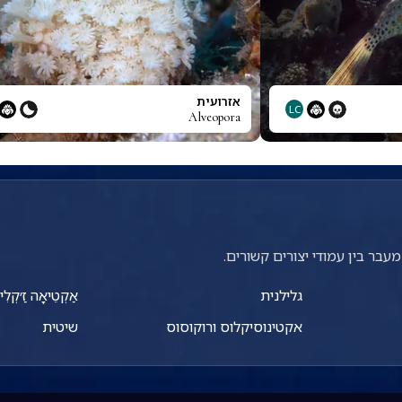
אזרועית
LC
Alveopora
עבר בין עמודי יצורים קשורים.
גלילנית
אַקְטֵיאָה זַ׳קְלִי
אקטינוסיקלוס ורוקוסוס
שיטית