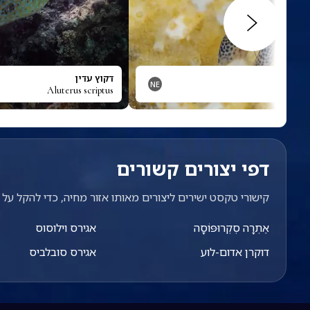
טִינִי
דקוץ עדין
NE
Aluterus scriptus
Alph
דפי יצורים קשורים
קישורי טקסט ישירים ליצורים מאותו אזור מחיה, כדי להקל על מ
אֶתְרָה סְקְרוּפּוֹסָה
אגירס וילוסוס
דוקרן אדום-לוע
אגירס סובלביס