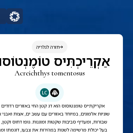
חזרה לגלריה
אַקְרֵיכְתִּיס טוֹמֶנְטוֹסו
Acreichthys tomentosus
LC
אקריקת׳יס טומנטוסוס הוא דג קטן החי באזורים רדודים 
שוניות אלמוגים, במיוחד באזורים עם עשב ים, אצות ואבני 
שבורות, ומעדיף סביבות שקטות ומוגנות. גופו דחוס וקטן, ו
בעל יכולת מרשימה לשנות במהירות את צבעו, דוגמתו ומ