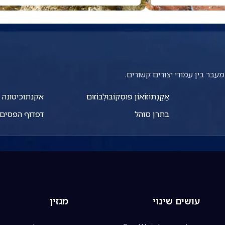
עבר בין עמודי יצורים קשורים.
אַקַנְתּוֹזוֹאוֹן פוּסְקוֹבּוּלְבּוֹזוּם
אקנתוכיטונה 
בתרן סוהל
דפדוף הפסים
עושים שינוי
מגזין