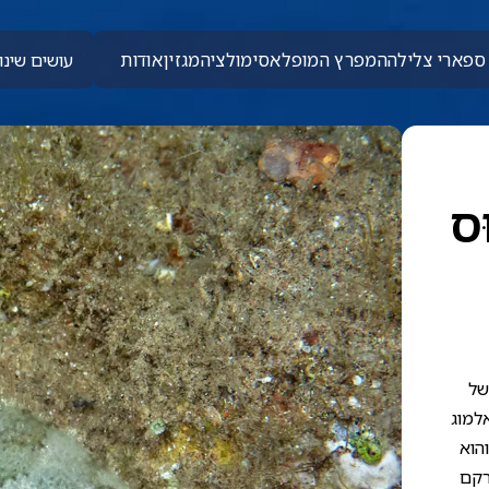
ספארי צלילה
המפרץ המופלא
סימולציה
מגזין
אודות
עושים שינוי
ּס
של
אלמוג
הוא
רקם