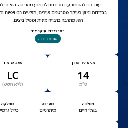
עורו כדי להתמזג עם סביבתו ולהימנע מטריפה. הוא חי לר
בבדידות וניזון בעיקר מסרטנים זעירים, תולעים רב-זיפיות ורכ
הוא מתרבה ברבייה מינית ומטיל ביצים.
בתי גידול עיקריים
:
שונית רדודה
מגיע עד אורך
מצב שימור
LC
14
ס”מ
(
ללא חשש
)
ממלכה
מערכה
מחלקה
בעלי חיים
מיתרניים
כליל גרמיי