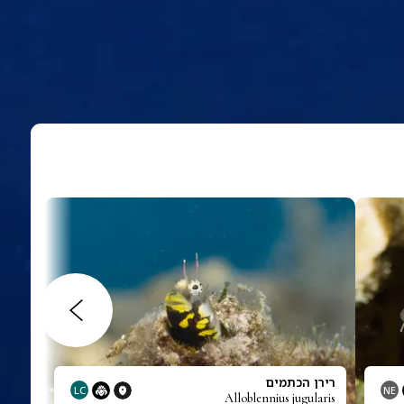
רירן הכתמים
LC
NE
Alloblennius jugularis