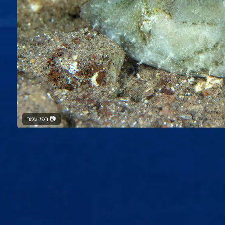
📷
רפי עמר