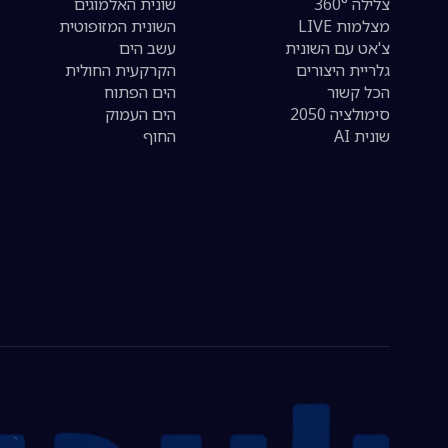
צלילה 360°
שונית האלמוגים
מצלמות LIVE
השונית המזופוטית
צ'אט עם השונית
עשב הים
גלריית היצורים
הקרקעית החולית
הכל קשור
הים הפתוח
סימולציה 2050
הים העמוק
שונית AI
החוף