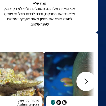
קצת עליי
אני הזיקית של הים, מסוגל להחליף לא רק צבע,
אלא גם את המרקם, וככה לברוח מכל מי שמעז
לחפש אותי. אני ביישן מאוד ומעדיף שיחשבו
שאני אלמוג.
-לוע
אֶתְרָה סְקְרוּפּוֹסָה
LC
Aethra scruposa
Aethalop