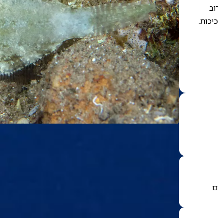
וב
יכות.
ם