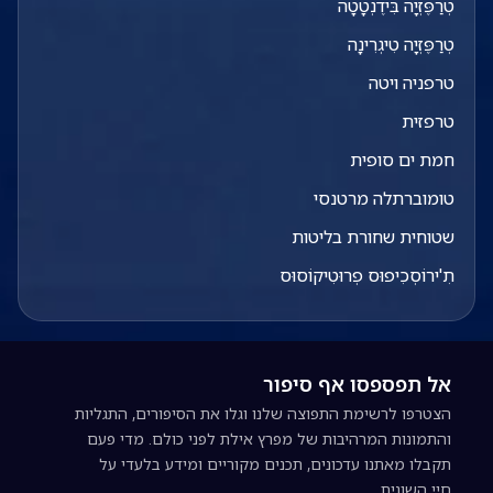
טְרַפֶּזְיָה בִּידֶנְטָטָה
טְרַפֶּזְיָה טִיגְרִינָה
טרפניה ויטה
טרפזית
חמת ים סופית
טומוברתלה מרטנסי
שטוחית שחורת בליטות
תִ'ירוֹסְכִיפוּס פְרוּטִיקוֹסוּס
אל תפספסו אף סיפור
הצטרפו לרשימת התפוצה שלנו וגלו את הסיפורים, התגליות
והתמונות המרהיבות של מפרץ אילת לפני כולם. מדי פעם
תקבלו מאתנו עדכונים, תכנים מקוריים ומידע בלעדי על
חיי השונית.