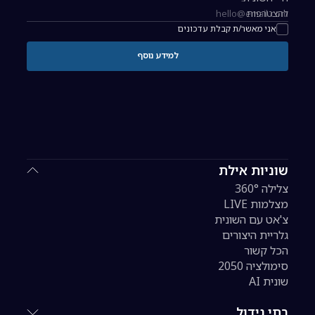
להצטרפות
כתובת אימייל להרשמה לניוזלטר
אני מאשר/ת קבלת עדכונים
למידע נוסף
שוניות אילת
צלילה 360°
מצלמות LIVE
צ'אט עם השונית
גלריית היצורים
הכל קשור
סימולציה 2050
שונית AI
בתי גידול