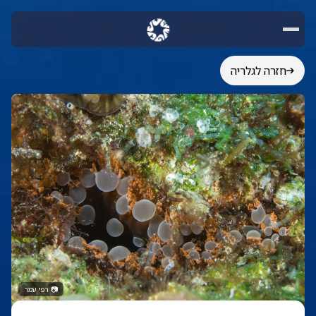
חזרה לגלריה
📷
רפי עמר