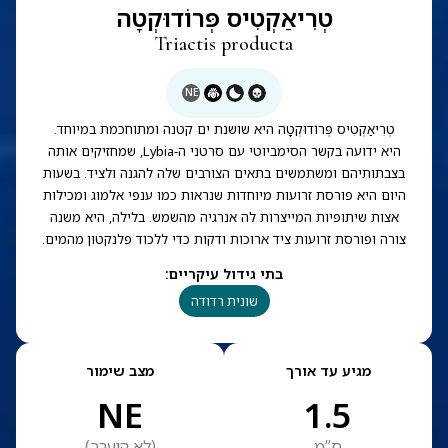
טְרִיאַקְטִיס פְּרוֹדוּקְטָה
Triactis producta
NE
טְרִיאַקְטִיס פְּרוֹדוּקְטָה היא שושנת ים קטנה ומתוחכמת במיוחד.
היא ידועה בקשר הסימביוטי עם סרטני ה-Lybia, שמחזיקים אותה
בצבתותיהם ומשתמשים בתאים הצורבים שלה להגנה ולציד. בשעות
היום היא פורסת זרועות מיוחדות שנראות כמו ענפי אלמוג ומכילות
אצות שיתופיות המייצרות לה אנרגיה מהשמש. בלילה, היא משנה
צורה ופורסת זרועות ציד ארוכות ודקות כדי ללכוד פלנקטון מהמים.
בתי גידול עיקריים
:
שונית רדודה
מגיע עד אורך
מצב שימור
NE
1.5
ס”מ
(
לא הוערך
)