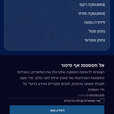
זֶנוֹפּוֹנְטוֹנִיָה רֶקְס
זֶנוֹפּוֹנְטוֹנִיָה סוֹרוֹר
זיידורה נסטה
נתחן סגול
נתחן מפרשי
אל תפספסו אף סיפור
הצטרפו לרשימת התפוצה שלנו וגלו את הסיפורים, התגליות
והתמונות המרהיבות של מפרץ אילת לפני כולם. מדי פעם
תקבלו מאתנו עדכונים, תכנים מקוריים ומידע בלעדי על
חיי השונית.
להצטרפות
כתובת אימייל להרשמה לניוזלטר
אני מאשר/ת קבלת עדכונים
למידע נוסף