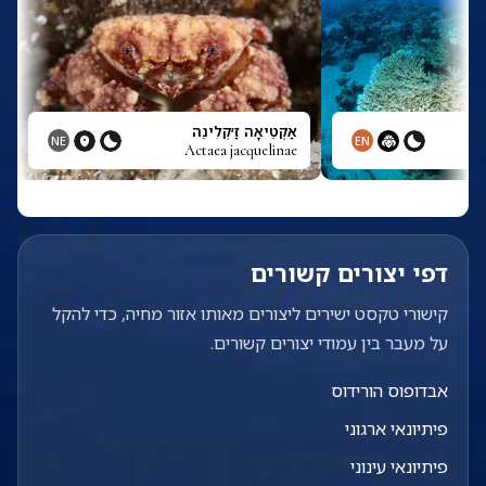
אַקְטֵיאָה זַ׳קְלִינֵה
NE
EN
Actaea jacquelinae
דפי יצורים קשורים
קישורי טקסט ישירים ליצורים מאותו אזור מחיה, כדי להקל
על מעבר בין עמודי יצורים קשורים.
אבדופוס הורידוס
פיתיונאי ארגוני
פיתיונאי עינוני