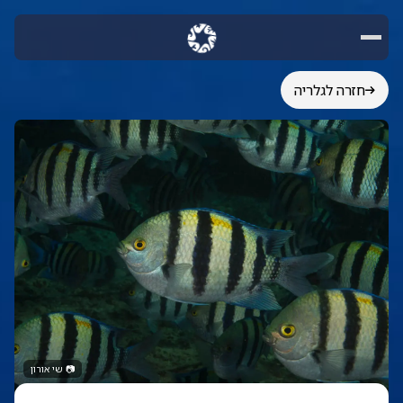
חזרה לגלריה
📷
שי אורון