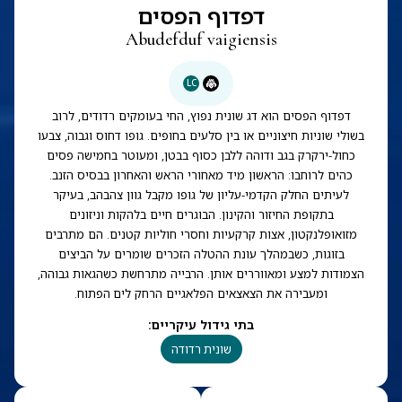
דפדוף הפסים
Abudefduf vaigiensis
LC
דפדוף הפסים הוא דג שונית נפוץ, החי בעומקים רדודים, לרוב
בשולי שוניות חיצוניים או בין סלעים בחופים. גופו דחוס וגבוה, צבעו
כחול-ירקרק בגב ודוהה ללבן כסוף בבטן, ומעוטר בחמישה פסים
כהים לרוחבו: הראשון מיד מאחורי הראש והאחרון בבסיס הזנב.
לעיתים החלק הקדמי-עליון של גופו מקבל גוון צהבהב, בעיקר
בתקופת החיזור והקינון. הבוגרים חיים בלהקות וניזונים
מזואופלנקטון, אצות קרקעיות וחסרי חוליות קטנים. הם מתרבים
בזוגות, כשבמהלך עונת ההטלה הזכרים שומרים על הביצים
הצמודות למצע ומאווררים אותן. הרבייה מתרחשת כשהגאות גבוהה,
ומעבירה את הצאצאים הפלאגיים הרחק לים הפתוח.
בתי גידול עיקריים
:
שונית רדודה