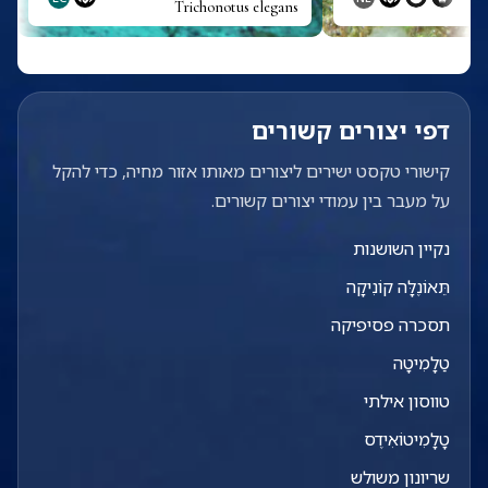
Trichonotus elegans
דפי יצורים קשורים
קישורי טקסט ישירים ליצורים מאותו אזור מחיה, כדי להקל
על מעבר בין עמודי יצורים קשורים.
נקיין השושנות
תֵּאוֹנֶלָּה קוֹנִיקָה
תסכרה פסיפיקה
טַלָמִיטָה
טווסון אילתי
טָלָמִיטוֹאִידֶס
שריונון משולש