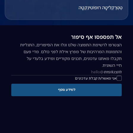
טֶטְרַקְלִיטָה רוּפוֹטִינְקְטָה
אל תפספסו אף סיפור
הצטרפו לרשימת התפוצה שלנו וגלו את הסיפורים, התגליות
והתמונות המרהיבות של מפרץ אילת לפני כולם. מדי פעם
תקבלו מאתנו עדכונים, תכנים מקוריים ומידע בלעדי על
חיי השונית.
להצטרפות
כתובת אימייל להרשמה לניוזלטר
אני מאשר/ת קבלת עדכונים
למידע נוסף