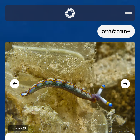
חזרה לגלריה
📷
שי אורון