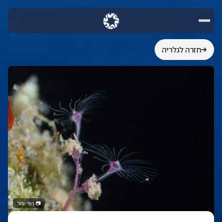
חזרה לגלריה
📷
רפי עמר