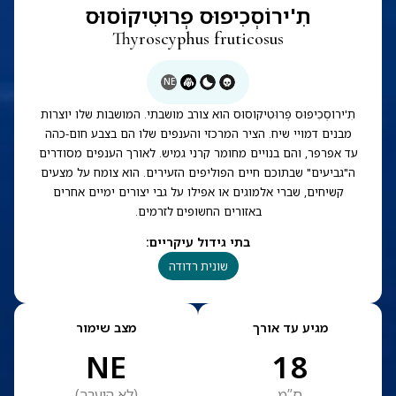
תִ'ירוֹסְכִיפוּס פְרוּטִיקוֹסוּס
Thyroscyphus fruticosus
NE
תִ'ירוֹסְכִיפוּס פְרוּטִיקוֹסוּס הוא צורב מושבתי. המושבות שלו יוצרות
מבנים דמויי שיח. הציר המרכזי והענפים שלו הם בצבע חום-כהה
עד אפרפר, והם בנויים מחומר קרני גמיש. לאורך הענפים מסודרים
ה"גביעים" שבתוכם חיים הפוליפים הזעירים. הוא צומח על מצעים
קשיחים, שברי אלמוגים או אפילו על גבי יצורים ימיים אחרים
באזורים החשופים לזרמים.
בתי גידול עיקריים
:
שונית רדודה
מגיע עד אורך
מצב שימור
NE
18
ס”מ
(
לא הוערך
)