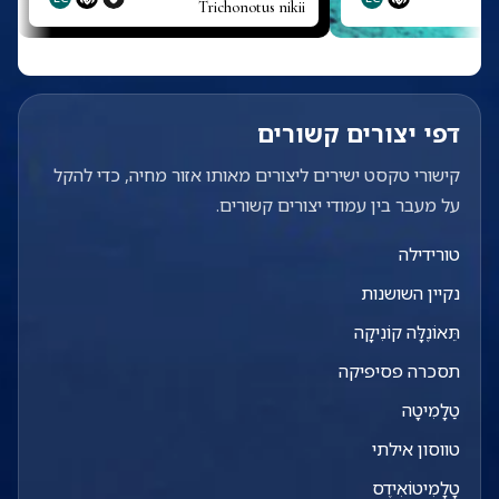
Trichonotus nikii
T
דפי יצורים קשורים
קישורי טקסט ישירים ליצורים מאותו אזור מחיה, כדי להקל
על מעבר בין עמודי יצורים קשורים.
טורידילה
נקיין השושנות
תֵּאוֹנֶלָּה קוֹנִיקָה
תסכרה פסיפיקה
טַלָמִיטָה
טווסון אילתי
טָלָמִיטוֹאִידֶס